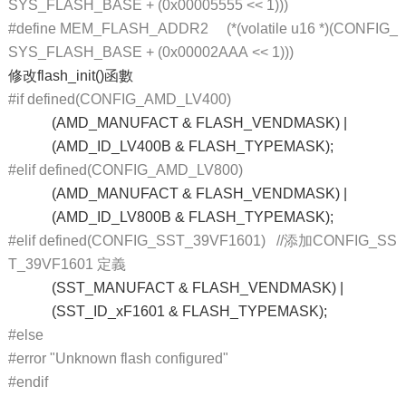
SYS_FLASH_BASE + (0x00005555 << 1)))
#define MEM_FLASH_ADDR2 (*(volatile u16 *)(CONFIG_
SYS_FLASH_BASE + (0x00002AAA << 1)))
修改flash_init()函數
#if defined(CONFIG_AMD_LV400)
(AMD_MANUFACT & FLASH_VENDMASK) |
(AMD_ID_LV400B & FLASH_TYPEMASK);
#elif defined(CONFIG_AMD_LV800)
(AMD_MANUFACT & FLASH_VENDMASK) |
(AMD_ID_LV800B & FLASH_TYPEMASK);
#elif defined(CONFIG_SST_39VF1601) //添加CONFIG_SS
T_39VF1601 定義
(SST_MANUFACT & FLASH_VENDMASK) |
(SST_ID_xF1601 & FLASH_TYPEMASK);
#else
#error "Unknown flash configured"
#endif