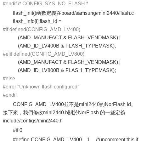
#endif /* CONFIG_SYS_NO_FLASH *
flash_init()函數定義在board/samsung/mini2440/flash.c
flash_info[i].flash_id =
#if defined(CONFIG_AMD_LV400)
(AMD_MANUFACT & FLASH_VENDMASK) |
(AMD_ID_LV400B & FLASH_TYPEMASK);
#elif defined(CONFIG_AMD_LV800)
(AMD_MANUFACT & FLASH_VENDMASK) |
(AMD_ID_LV800B & FLASH_TYPEMASK);
#else
#error "Unknown flash configured"
#endif
CONFIG_AMD_LV400並不是mini2440的NorFlash id。
接下來，我們修改mini2440.h關於NorFlash 的一些定義
include/configs/mini2440.h
#if 0
#define CONFIG_AMD_LV400 1 /*uncomment this if