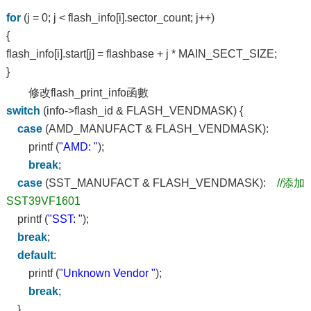
for
(j = 0; j < flash_info[i].sector_count; j++)
{
flash_info[i].start[j] = flashbase + j * MAIN_SECT_SIZE;
}
修改flash_print_info函數
switch
(info->flash_id & FLASH_VENDMASK) {
case
(AMD_MANUFACT & FLASH_VENDMASK):
printf (
"AMD: "
);
break
;
case
(SST_MANUFACT & FLASH_VENDMASK):
//添加
SST39VF1601
printf (
"SST: "
);
break
;
default
:
printf (
"Unknown Vendor "
);
break
;
}