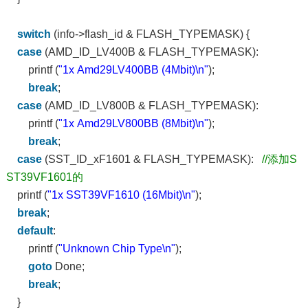
switch
(info->flash_id & FLASH_TYPEMASK) {
case
(AMD_ID_LV400B & FLASH_TYPEMASK):
printf (
"1x Amd29LV400BB (4Mbit)\n"
);
break
;
case
(AMD_ID_LV800B & FLASH_TYPEMASK):
printf (
"1x Amd29LV800BB (8Mbit)\n"
);
break
;
case
(SST_ID_xF1601 & FLASH_TYPEMASK):
//添加S
ST39VF1601的
printf (
"1x SST39VF1610 (16Mbit)\n"
);
break
;
default
:
printf (
"Unknown Chip Type\n"
);
goto
Done;
break
;
}