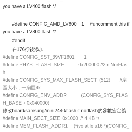
you have a LV400 flash */
#define CONFIG_AMD_LV800 1 /*uncomment this if
you have a LV800 flash */
#endif
在176行後添加
#define CONFIG_SST_39VF1601 1
#define PHYS_FLASH_SIZE 0x200000 //2m NorFlas
h
#define CONFIG_SYS_MAX_FLASH_SECT (512) //扇
區大小，一扇區4k
#define CONFIG_ENV_ADDR (CONFIG_SYS_FLAS
H_BASE + 0x040000)
修改board/samsung/mini2440/flash.c norflash的參數宏定義
#define MAIN_SECT_SIZE 0x1000 /* 4 KB */
#define MEM_FLASH_ADDR1 (*(volatile u16 *)(CONFIG_