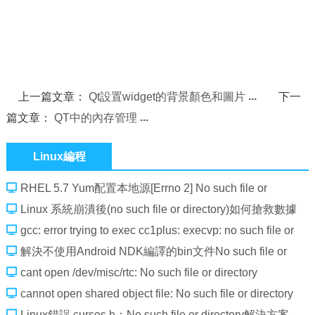
上一篇文章：
Qt設置widget的背景顏色和圖片
下一
篇文章：
QT中的內存管理
Linux編程
RHEL 5.7 Yum配置本地源[Errno 2] No such file or
directory
Linux 系統崩潰後(no such file or directory)如何搶救數據
庫
gcc: error trying to exec cc1plus: execvp: no such file or
directory
解決不使用Android NDK編譯的bin文件No such file or
directory問題
cant open /dev/misc/rtc: No such file or directory
cannot open shared object file: No such file or directory
解決
Linux錯誤 curses.h：No such file or directory解決方案