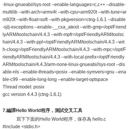
-linux-gnueabi//sys-root --enable-languages=c,c++ --disable-
multilib --with-arch=armv4t --with-cpu=arm920t --with-tune=ar
m920t --with-float=soft --with-pkgversion=ctng-1.6.1 --disable
-sjlj-exceptions --enable-__cxa_atexit --with-gmp=/opt/Friend
lyARM/toolschain/4.4.3 --with-mpfr=/opt/FriendlyARM/toolsc
hain/4.4.3 --with-ppl=/opt/FriendlyARM/toolschain/4.4.3 --wit
h-cloog=/opt/FriendlyARM/toolschain/4.4.3 --with-mpc=/opt/F
riendlyARM/toolschain/4.4.3 --with-local-prefix=/opt/Friendly
ARM/toolschain/4.4.3/arm-none-linux-gnueabi//sys-root --dis
able-nls --enable-threads=posix --enable-symvers=gnu --ena
ble-c99 --enable-long-long --enable-target-optspace
Thread model: posix
gcc version 4.4.3 (ctng-1.6.1)
7.
編譯
Hello World
程序，測試交叉工具
寫下下面的Hello World程序，保存為 hello.c
#include <stdio.h>