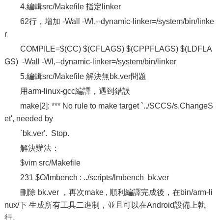
4.編輯src/Makefile 指定linker
62行，增加 -Wall -Wl,--dynamic-linker=/system/bin/linke
r
COMPILE=$(CC) $(CFLAGS) $(CPPFLAGS) $(LDFLA
GS) -Wall -Wl,--dynamic-linker=/system/bin/linker
5.編輯src/Makefile 解決無bk.ver問題
用arm-linux-gcc編譯，遇到錯誤
make[2]: *** No rule to make target `../SCCS/s.ChangeS
et', needed by
`bk.ver'. Stop.
解決辦法：
$vim src/Makefile
231 $O/lmbench : ../scripts/lmbench bk.ver
刪除 bk.ver ，再次make , 順利編譯完成後，在bin/arm-li
nux/下 生成所有工具二進制，並且可以在Android設備上執
行。