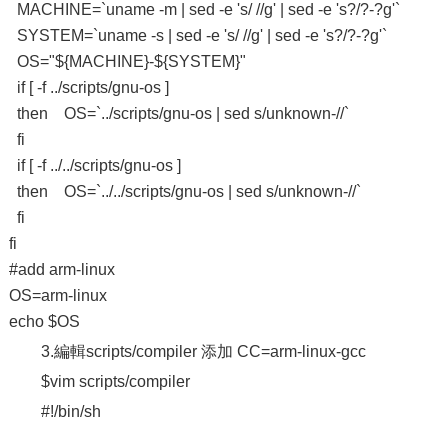
MACHINE=`uname -m | sed -e 's/ //g' | sed -e 's?/?-?g'`
SYSTEM=`uname -s | sed -e 's/ //g' | sed -e 's?/?-?g'`
OS="${MACHINE}-${SYSTEM}"
if [ -f ../scripts/gnu-os ]
then OS=`../scripts/gnu-os | sed s/unknown-//`
fi
if [ -f ../../scripts/gnu-os ]
then OS=`../../scripts/gnu-os | sed s/unknown-//`
fi
fi
#add arm-linux
OS=arm-linux
echo $OS
3.編輯scripts/compiler 添加 CC=arm-linux-gcc
$vim scripts/compiler
#!/bin/sh