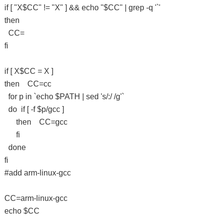
if [ "X$CC" != "X" ] && echo "$CC" | grep -q '`'
then
CC=
fi
if [ X$CC = X ]
then CC=cc
for p in `echo $PATH | sed 's/:/ /g'`
do if [ -f $p/gcc ]
then CC=gcc
fi
done
fi
#add arm-linux-gcc
CC=arm-linux-gcc
echo $CC