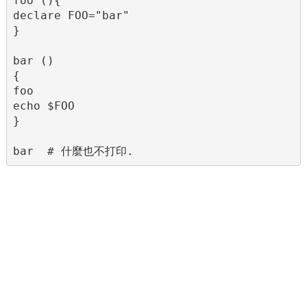
foo (){

declare FOO="bar"

}

bar ()

{

foo

echo $FOO

}

bar  # 什麼也不打印.