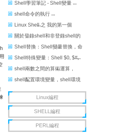
shell簡介
Shell學習筆記 - Shell變量
shell命令的執行
Linux Shell 之 我的第一個
Shell程序
關於登錄shell和非登錄shell的
區別
Shell替換：Shell變量替換，命
h
用
令替換，轉義字符
Shell特殊變量：Shell $0, $#,
控
$*, $@, $?, $$和命令行參數
shell兩數之間的算術運算，
shell兩數算術運算
shell配置環境變量，shell環境
並
變量
練
Linux編程
SHELL編程
PERL編程