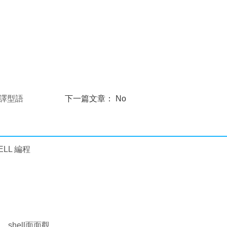
編譯型語
下一篇文章： No
ELL 編程
，shell面面觀