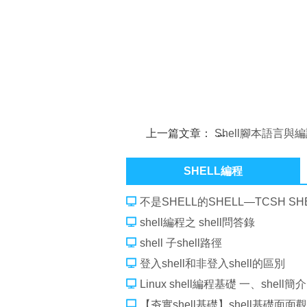
上一篇文章：
Shell腳本語言與
言的差異
SHELL編程
不是SHELL的SHELL—TCSH SH
shell編程之 shell問答錄
shell 子shell路徑
登入shell和非登入shell的區別
Linux shell編程基礎 一、shell簡介
【夯實shell基礎】shell基礎面面觀