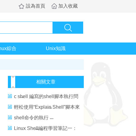
設為首頁
加入收藏
inux綜合
Unix知識
相關文章
c shell 編寫的shell腳本執行問
題
輕松使用“Explain Shell”腳本來
理解 Shell 命令
shell命令的執行
Linux Shell編程學習筆記一：