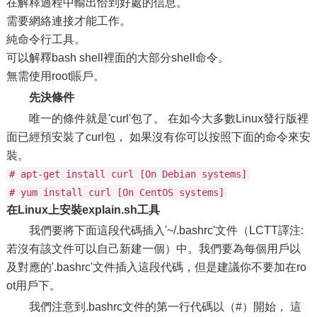
在解釋過程中輸出恰到好處的信息。
需要網絡連接才能工作。
純命令行工具。
可以解釋bash shell裡面的大部分shell命令。
無需使用root賬戶。
先決條件
唯一的條件就是'curl'包了。 在如今大多數Linux發行版裡
面已經預安裝了curl包， 如果沒有你可以按照下面的命令來安
裝。
# apt-get install curl [On Debian systems]
# yum install curl [On CentOS systems]
在Linux上安裝explain.sh工具
我們要將下面這段代碼插入'~/.bashrc'文件（LCTT譯注:
若沒有該文件可以自己新建一個）中。我們要為每個用戶以
及對應的'.bashrc'文件插入這段代碼，但是建議你不要加在ro
ot用戶下。
我們注意到.bashrc文件的第一行代碼以（#）開始， 這