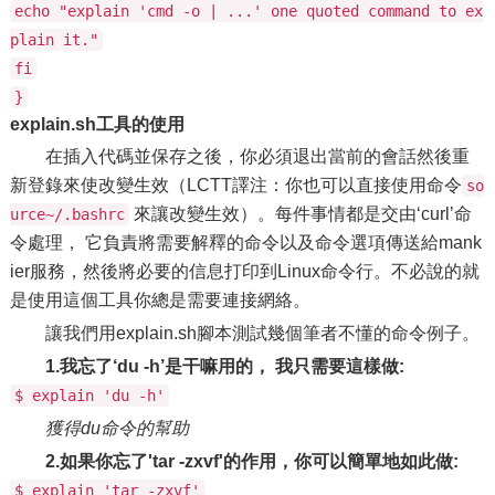
echo "explain 'cmd -o | ...' one quoted command to ex
plain it."
fi
}
explain.sh工具的使用
在插入代碼並保存之後，你必須退出當前的會話然後重
新登錄來使改變生效（LCTT譯注：你也可以直接使用命令
so
來讓改變生效）。每件事情都是交由‘curl’命
urce~/.bashrc
令處理， 它負責將需要解釋的命令以及命令選項傳送給mank
ier服務，然後將必要的信息打印到Linux命令行。不必說的就
是使用這個工具你總是需要連接網絡。
讓我們用explain.sh腳本測試幾個筆者不懂的命令例子。
1.我忘了‘du -h’是干嘛用的， 我只需要這樣做:
$ explain 'du -h'
獲得du命令的幫助
2.如果你忘了'tar -zxvf'的作用，你可以簡單地如此做:
$ explain 'tar -zxvf'