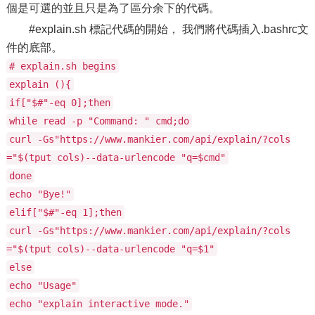
個是可選的並且只是為了區分余下的代碼。
#explain.sh 標記代碼的開始， 我們將代碼插入.bashrc文
件的底部。
# explain.sh begins
explain (){
if["$#"-eq 0];then
while read -p "Command: " cmd;do
curl -Gs"https://www.mankier.com/api/explain/?cols
="$(tput cols)--data-urlencode "q=$cmd"
done
echo "Bye!"
elif["$#"-eq 1];then
curl -Gs"https://www.mankier.com/api/explain/?cols
="$(tput cols)--data-urlencode "q=$1"
else
echo "Usage"
echo "explain interactive mode."