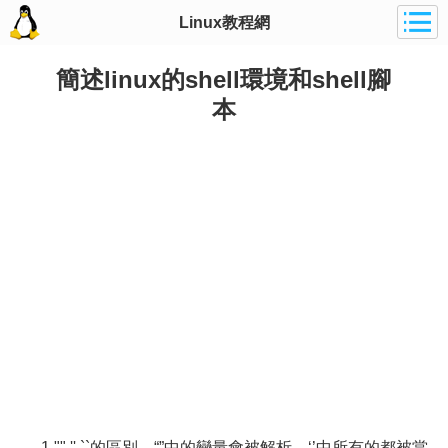
Linux教程網
簡述linux的shell環境和shell腳
本
1."" '' ``的區別，“”中的變量會被解析 ‘’中所有的都被當