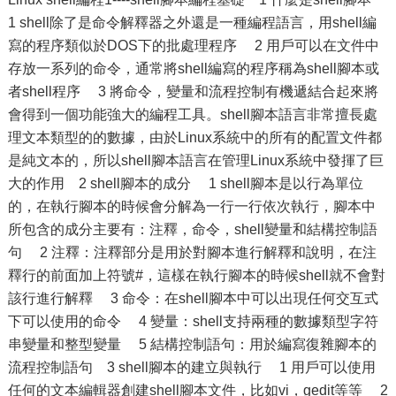
1 shell除了是命令解釋器之外還是一種編程語言，用shell編
寫的程序類似於DOS下的批處理程序 2 用戶可以在文件中
存放一系列的命令，通常將shell編寫的程序稱為shell腳本或
者shell程序 3 將命令，變量和流程控制有機遞結合起來將
會得到一個功能強大的編程工具。shell腳本語言非常擅長處
理文本類型的的數據，由於Linux系統中的所有的配置文件都
是純文本的，所以shell腳本語言在管理Linux系統中發揮了巨
大的作用 2 shell腳本的成分 1 shell腳本是以行為單位
的，在執行腳本的時候會分解為一行一行依次執行，腳本中
所包含的成分主要有：注釋，命令，shell變量和結構控制語
句 2 注釋：注釋部分是用於對腳本進行解釋和說明，在注
釋行的前面加上符號#，這樣在執行腳本的時候shell就不會對
該行進行解釋 3 命令：在shell腳本中可以出現任何交互式
下可以使用的命令 4 變量：shell支持兩種的數據類型字符
串變量和整型變量 5 結構控制語句：用於編寫復雜腳本的
流程控制語句 3 shell腳本的建立與執行 1 用戶可以使用
任何的文本編輯器創建shell腳本文件，比如vi，gedit等等 2