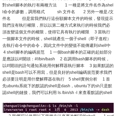
對shell腳本的執行有兩種方法 1 一種是將文件名作為shel
l命令的參數，調用格式 sh 文件名 2 另外一種是./文
件名 但是當我們執行這份額腳本文件的時候，發現提示
我們沒有執行權限，所以以第二種方式來執行的時候我們必
須改變這個文件的權限，使得它具有執行的權限 3 當執行
一個腳本文件的時候，shell就產生一個子shell（即子進程）
去執行命令中的命令，因此文件中的變值不能傳遞到shell中
4 shell腳本的編碼規范 1 一個bash腳本的正確的起始部分
是應該以#!開頭：#!/bin/bash 2 在調用bash腳本的時候，
以#!開頭的語句通知系統用何解釋器執行腳本 3 如果默認的
shell是bash可以不用寫，但是良好的shell編碼規范要求我們
必須要注明是用什麼解釋器在執行 5 shell實例分析 1 首
先ubuntu系統下的默認的shell是dash，ubuntu下的sh只是默
認shell的鏈接，我們可以利用 ls /bin/sh -l 來查看默認的shell