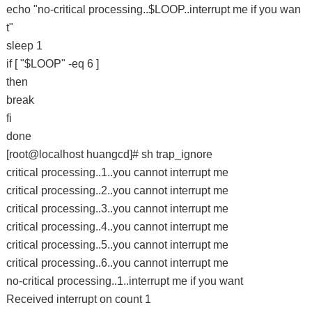
echo "no-critical processing..$LOOP..interrupt me if you wan
t"
sleep 1
if [ "$LOOP" -eq 6 ]
then
break
fi
done
[root@localhost huangcd]# sh trap_ignore
critical processing..1..you cannot interrupt me
critical processing..2..you cannot interrupt me
critical processing..3..you cannot interrupt me
critical processing..4..you cannot interrupt me
critical processing..5..you cannot interrupt me
critical processing..6..you cannot interrupt me
no-critical processing..1..interrupt me if you want
Received interrupt on count 1