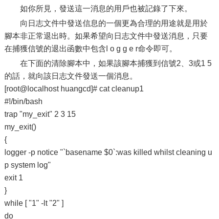
如你所見，發送這一消息的用戶也被記錄了下來。
向日志文件中發送信息的一個更為合理的用途就是用於
腳本非正常退出時。如果希望向日志文件中發送消息，只要
在捕獲信號的退出函數中包含l o g g e r命令即可。
在下面的清除腳本中，如果該腳本捕獲到信號2、3或1 5
的話，就向該日志文件發送一個消息。
[root@localhost huangcd]# cat cleanup1
#!/bin/bash
trap "my_exit" 2 3 15
my_exit()
{
logger -p notice "`basename $0`:was killed whilst cleaning u
p system log"
exit 1
}
while [ "1" -lt "2" ]
do