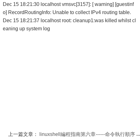
Dec 15 18:21:30 localhost vmsvc[3157]: [ warning] [guestinf
o] RecordRoutingInfo: Unable to collect IPv4 routing table.
Dec 15 18:21:37 localhost root: cleanup1:was killed whilst cl
eaning up system log
上一篇文章：
linuxshell編程指南第六章------命令執行順序