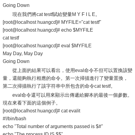
Going Down
現在我們將cat testf賦給變量M Y F I L E。
[root@localhost huangcd]# MYFILE="cat testf"
[root@localhost huangcd]# echo $MYFILE
cat testf
[root@localhost huangcd]# eval $MYFILE
May Day, May Day
Going Down
從上面的結果可以看出，使用eval命令不但可以置換該變
量，還能夠執行相應的命令。第一次掃描進行了變量置換，
第二次掃描執行了該字符串中所包含的命令cat testf。
eval命令還可以用來顯示出傳遞給腳本的最後一個參數。
現在來看下面的這個例子。
[root@localhost huangcd]# cat evalit
#!/bin/bash
echo "Total number of arguments passed is $#"
echo "The process ID IS $$"