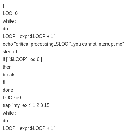
}
LOO=0
while :
do
LOOP=`expr $LOOP + 1`
echo "critical processing..$LOOP..you cannot interrupt me"
sleep 1
if [ "$LOOP" -eq 6 ]
then
break
fi
done
LOOP=0
trap "my_exit" 1 2 3 15
while :
do
LOOP=`expr $LOOP + 1`