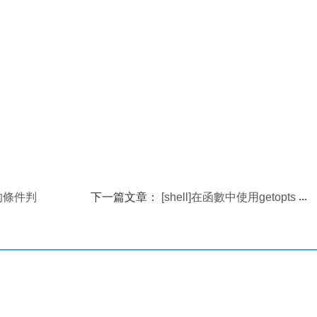
常用的條件判
下一篇文章：
[shell]在函數中使用getopts