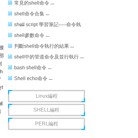
命令
常見的shell命令
shell命令合集
shell script 學習筆記-----命令執
行
shell參數命令
判斷shell命令執行的結果
直接
外部
shell中的管道命令及並行執行
到
bash shell命令
h
Shell echo命令
了
f
Linux編程
解
SHELL編程
都
PERL編程