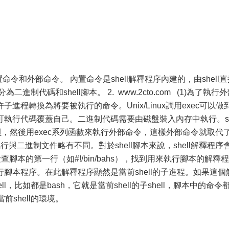
為內置命令和外部命令。 內置命令是shell解釋程序內建的，由shell
制代碼和shell腳本。 2. www.2cto.com (1)為了執行
程轉換為將要被執行的命令。Unix/Linux調用exec可以做
可執行代碼覆蓋自己。二進制代碼需要由磁盤裝入內存中執行。s
個拷貝，然後用exec系列函數來執行外部命令，這樣外部命令就取代
l腳本的執行與二進制文件略有不同。對於shell腳本來說，shell解釋程序會
序會檢查腳本的第一行（如#!/bin/bahs），找到用來執行腳本的解釋程
腳本程序。在此解釋程序顯然是當前shell的子進程。如果這個
ll，比如都是bash，它就是當前shell的子shell，腳本中的命令
前shell的環境。