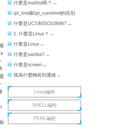
什麼是maillist嗎？
ipt_limit和ipt_connlimit的區別
是什麼
什麼是UCS和ISO10646?
1. 什麼是Linux？
什麼是Linux
功能
s
什麼是samba?
一
什麼是screen
防
我為什麼轉崗到運維
是
一
操
Linux編程
SHELL編程
h
PERL編程
就如