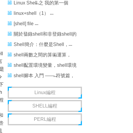
Linux Shell 之 我的第一個
Shell程序
linux+shell（1）
[shell] file
關於登錄shell和非登錄shell的
區別
Shell簡介：什麼是Shell，
l
Shell命令的兩種執行方式
shell兩數之間的算術運算，
言
shell兩數算術運算
shell配置環境變量，shell環境
就是
變量
shell腳本 入門 —— 符號篇，
令
下
shell腳本入門符號
h
Linux編程
程
SHELL編程
和
PERL編程
些
且