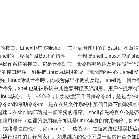
之間的接口。Linux中有多種shell，其中缺省使用的是Bash。本章講
hell的一般操作及Bash的特性。 什麼是shell Linux系統的shel
用操作系統的接口。它是命令語言、命令解釋程序及程序設計語
核之間的接口程序，如果把Linux內核想象成一個球體的中心，shell
序向Linux傳遞命令時，內核會做出相應的反應。 shell是一個命
l命令集，shell也能被系統中其他應用程序所調用。用戶在提示符
Linux核心。 有一些命令，比如改變工作目錄命令cd，是包含在s
貝命令cp和移動命令rm，是存在於文件系統中某個目錄下的單獨的
立在shell內部還是一個單獨的程序。 shell首先檢查命令是否
應用程序（這裡的應用程序可以是Linux本身的實用程序，如ls
，或者是自由軟件，如emacs）。然後shell在搜索路徑裡尋找這
可執行程序的目錄列表）。如果鍵入的命令不是一個內部命令並