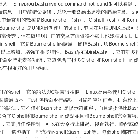
prog bash:myprog:command not found $ 可以看到，
信息。用戶敲錯命令後，系統一般會給出這樣的錯誤信息。 shel
最常用的幾種是Bourne shell（sh）、C shell（csh）和Korn 
Bourne shell是UNIX最初使用的shell，並且在每種UNIX上都可
編程方面相當優秀，但在處理與用戶的交互方面做得不如其他幾種shell。Li
n shell，它是Bourne shell的擴展，簡稱Bash，與Bourne shel
的基礎上增加、增強了很多特性。Bash放在/bin/bash中，它有許多
歷史表等功能，它還包含了很多C shell和Korn shell中的
又有很友好的用戶界面。
適於編程的shell，它的語法與C語言很相似。 Linux為喜歡使用C shell
ll的一個擴展版本。Tcsh包括命令行編輯、可編程單詞補全、拼寫校正
法，它不僅和Bash shell是提示符兼容，而且還提供比Bas
集合了C shell和Bourne shell的優點並且和Bourne shell完全兼
h的擴展），它支持任務控制，可以在命令行上掛起、後台執行、喚醒或
l用戶，還包括了一些流行的shell如ash、zsh等。每個shell都有它