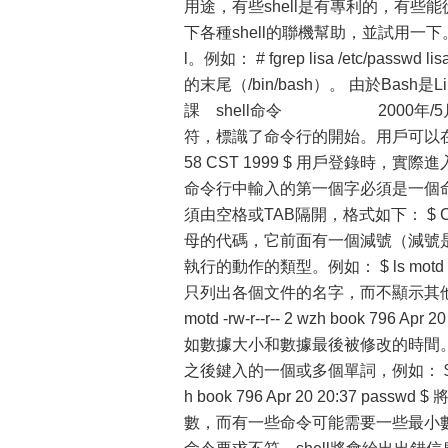
用途，有些shell是有專利的，有些能從
下各種shell的聯機幫助，並試用一下。 
l。例如： # fgrep lisa /etc/passwd lis
的末尾（/bin/bash）。 由於Bash
課 shell命令 2000年/5月/
符，標識了命令行的開始。用戶可以在提示符
58 CST 1999 $ 用戶登錄時，
命令行中輸入的第一個字必須是一個
須由空格或TAB隔開，格式如下： $ Com
母的代碼，它前面有一個減號（減號是
執行的動作的類型。例如： $ ls mot
只列出各個文件的名字，而不顯示其他更多的信息。 $ ls
motd -rw-r--r-- 2 wzh book 
如數據大小和數據最後被修改的時間
之後鍵入的一個或多個單詞，例如： $ ls -l text -r
h book 796 Apr 20 20:37 
數，而有一些命令可能需要一些最小