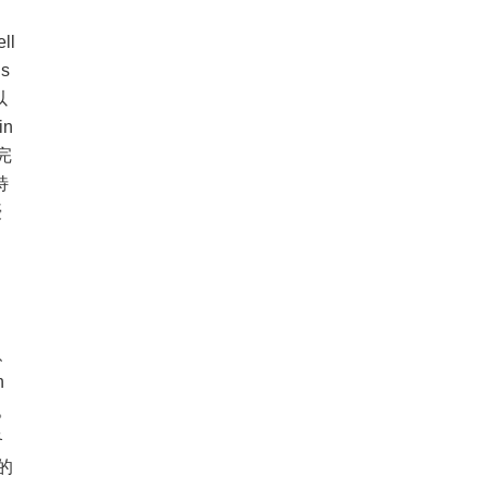
l
s
以
n
l完
特
優
、
h
容。
終
的