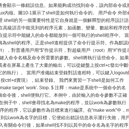
將會顯示一條錯誤信息。如果能夠成功找到命令，該內部命令或
x內核。圖10-1展示了shell是如何執行命令的。 用戶命令 外部
的工作原理 shell的另一個重要特性是它自身就是一個解釋型的程序設計語
多數在高級語言中能見到的程序元素，如函數、變量、數組和程序控
何在提示符中能鍵入的命令都能放到一個可執行的shell程序中。 當
shell的程序。正是shell進程提供了命令行提示符。作為默認
BASH），對普通用戶用“$”作提示符，對超級用戶（root）用“#”作提
可以鍵入命令名稱及命令所需要的參數。shell將執行這些命令。如果
者在屏幕上產生了大量的輸出，可以從鍵盤上按ctrl+c發出中斷
的執行）。 當用戶准備結束登錄對話進程時，可以鍵入logout
按ctrl+d實現），結束登錄。 我們來實習一下shell是如何工作
e to make target ‘work'. Stop. $ 注釋：make是系統中一個命令的名
命令後，shell便執行它。本例中，由於輸入的命令參數不正確
子中，shell會尋找名為make的程序，並以work為參數執行
的程序，它以參數作為目標來進行編譯。在“make work”中，m
e找不到以work為名字的目標，它便給出錯誤信息表示運行失敗，用
入有關命令行後，如果shell找不到以其中的命令名為名字的程序