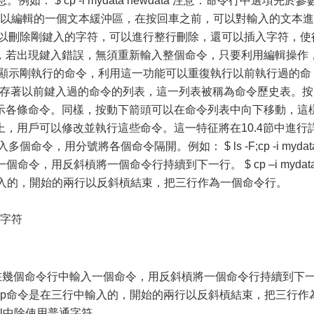
如： $ cp -i mydata newdata 注意：命令行中選項先於參
可以編輯的一個文本緩沖區，在按回車之前，可以對輸入的文本進
鍵可以刪除剛鍵入的字符，可以進行整行刪除，還可以插入字符，使
，若出現鍵入錯誤，無須重新輸入整個命令，只要利用編輯操作
新顯示剛執行的命令，利用這一功能可以重復執行以前執行過的命
h保存著以前鍵入過的命令的列表，這一列表被稱為命令歷史表。按
示各條命令。同樣，按動下箭頭可以在命令列表中向下移動，這
，用戶可以修改並執行這些命令。這一特征將在10.4節中進行
令，用分號將各個命令隔開。例如： $ ls -F;cp -i mydat
個命令，用反斜槓將一個命令行持續到下一行。 $ cp –i mydat
行中輸入的，開始的兩行以反斜槓結束，把三行作為一個命令行。
通字符
ewdata 也可以在幾個命令行中輸入一個命令，用反斜槓將一個命令行持續到下
data 上面的cp命令是在三行中輸入的，開始的兩行以反斜槓結束，把三行作
ell中除使用普通字符