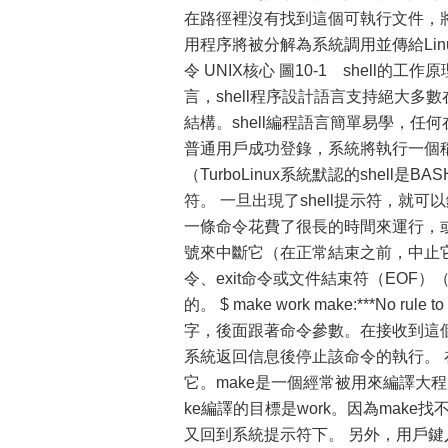
在路徑裡沒有找到這個可執行文件，
用程序將被分解為系統調用並傳給Linu
令 UNIX核心 圖10-1 shell
言，shell程序設計語言支持絕大
結構。shell編程語言簡單易學，任
普通用戶成功登錄，系統將執行一個稱為
（TurboLinux系統默認的shell是
符。 一旦出現了shell提示符，就
一條命令花費了很長的時間來運行，或
號來中斷它（在正常結束之前，中止它
令、exit命令或文件結束符（EOF）（
的。 $ make work make:***No rul
字，後面跟著命令參數。在接收到這個
系統返回信息後停止該命令的執行。 在例
它。make是一個經常被用來編譯大程序
ke編譯的目標是work。因為mak
又回到系統提示符下。 另外，用戶鍵