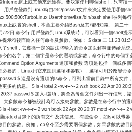
Internet網上或其他來源獲得。要決定使用哪個shell，只需讀
用戶在登錄到Linux時由/etc/passwd文件來決定要使用哪個she
a:x:500:500:TurboLinux User:/home/lisa:/bin/bash shell被列每行
是Linux上缺省的shell，本章主要介紹Bash及其相關知識。 第二十
22日 命令行 用戶登錄到Linux系統時，可以看到一個shell提
後面輸入任何命令及參數。例如： $ date 二 11 23 01:34
實際進入了shell，它遵循一定的語法將輸入的命令加以解釋並傳給系統
命令的名字，第二個字是命令的選項或參數，命令行中的每個字
mand Option Arguments 選項和參數 選項是包括一個或多
必要的，Linux用它來區別選項和參數），選項可用於改變命令
d passwd $ 這是沒有選項的ls命令，可列出當前目錄中所有文件
 -l total 2 -rw-r--r-- 2 wzh book 22 Apr 20 20:3
796 Apr 20 20:37 passwd $ 加入-l選項，將會為每個文件列出一行信息，諸
。 大多數命令都被設計為可以接納參數。參數是在命令行中的選
w-r--r-- 2 wzh book 22 Apr 20 20:37 motd -rw-r--r-- 2 
passwd $ 將顯示text目錄下的所有文件及其信息。 有些命令，如ls可以帶參
數目的參數。例如，cp命令至少需要兩個參數，如果參數的數目