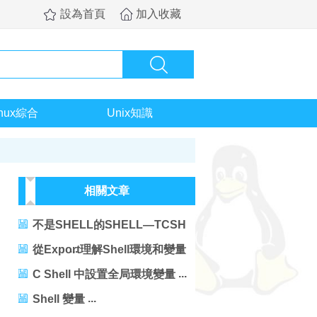
設為首頁
加入收藏
inux綜合
Unix知識
相關文章
不是SHELL的SHELL—TCSH
SHELL 編程
從Export理解Shell環境和變量
生存期
C Shell 中設置全局環境變量
Shell 變量