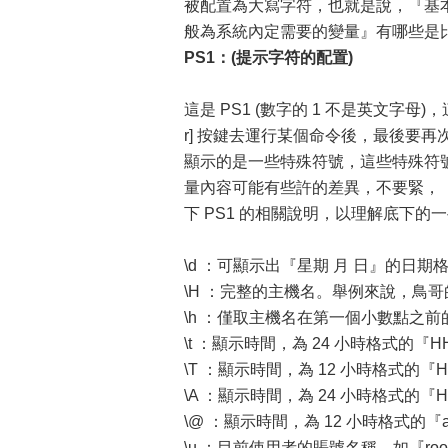
被配置為大寫字符，也就是說，『基本上
般為系統內定需要的變量』有哪些是
PS1
：(提示字符的配置)
這是 PS1 (數字的 1 不是英文字母
r] 按鍵去運行某個命令後，最後要再
顯示的是一些特殊符號，這些特殊符號可以顯示不
量內容可能有些許的差異，不要緊，『習慣
下 PS1 的相關說明，以理解底下的
\d ：可顯示出『星期 月 日』的日期格式，
\H ：完整的主機名。舉例來說，鳥哥的練習
\h ：僅取主機名在第一個小數點之
\t ：顯示時間，為 24 小時格式的『HH
\T ：顯示時間，為 12 小時格式的『HH
\A ：顯示時間，為 24 小時格式的『H
\@ ：顯示時間，為 12 小時格式的『
\u ：目前使用者的賬號名稱，如『roo