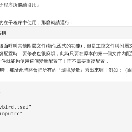
被子程序所繼續引用』
在子程序中使用，那麼就請運行：
名稱
呼叫其他附屬文件(類似函式的功能)，但是主控文件與附屬
重復配置時，要修改也很麻煩，此時只要在原本的第一個文件內配
呼叫的文件就能夠使用這個變量配置了！而不需要重復配置，
接變量時，那麼此時將會把所有的『環境變量』秀出來喔！例如：（跟


bird.tsai"

nputrc"
