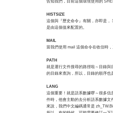
告知我們，目前這個環境使用的 SHELL 是
HISTSIZE
這個與『歷史命令』有關，亦即是，
是由這個值來配置的。
MAIL
當我們使用 mail 這個命令在收信時，
PATH
就是運行文件搜尋的路徑啦～目錄與目錄
的目錄來查詢，所以，目錄的順序也
LANG
這個重要！就是語系數據啰～很多信息都
件時，他會主動的去分析語系數據文
來說，我們中文編碼通常是 zh_TW.B
所以，有的時候，可能需要修訂一下