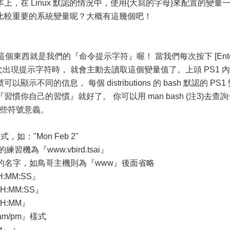
，在 Linux 默認的情況中，使用{大寫的字母}來配置的變量
比較重要的系統變量呢？大概有這幾個吧！
)，這個東西就是我們的『命令提示字符』喔！ 當我們每次按下 [Ent
次出現提示字符時， 就會主動去讀取這個變量值了。上頭 PS1 內
同的信息， 每個 distributions 的 bash 默認的 PS1
你自己的習慣』就好了。 你可以用 man bash (注3)去查詢
一些符號意義。
如："Mon Feb 2"
機為『www.vbird.tsai』
前的名字，如鳥哥主機則為『www』後面省略
:MM:SS』
:MM:SS』
H:MM』
am/pm』樣式
t』；