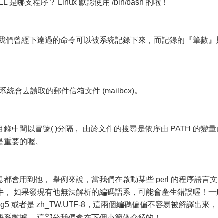
哪支程序？ Linux 默認使用 /bin/bash 的啦！
 我們曾經下達過的命令可以被系統記錄下來，而記錄的『筆數』
系統會去讀取的郵件信箱文件 (mailbox)。
中間以冒號(:)分隔， 由於文件的搜尋是依序由 PATH 的變量
是重要的喔。
會用到他， 舉例來說，當我們在啟動某些 perl 的程序語言文
件， 如果發現有他無法解析的編碼語系，可能會產生錯誤喔！一
ig5 或者是 zh_TW.UTF-8，這兩個編碼偏偏不容易被解譯出來，
語系數據。 這部分我們會在下個小節做介紹的！