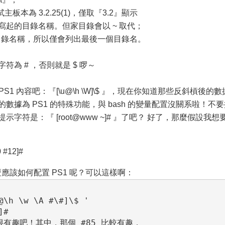
板本為 3.2.25(1)，僅取『3.2』顯示
寫起的目錄名稱。但家目錄會以 ~ 取代；
得工作目錄名稱，所以僅會列出最後一個目錄名。
字符為 # ，否則就是 $ 啰～
PS1 內容吧：『[\u@\h \W]\$ 』，現在你知道那些反斜槓後的數
數據為 PS1 的特殊功能，與 bash 的變量配置沒關系啦！不
字符是：『 [root@www ~]# 』了吧？ 好了，那麼假設我想
 #12]#
那麼應該如何配置 PS1 呢？可以這樣啊：
@\h \w \A #\#]\$ '

# 

有趣吧！其中，那個 #85 比較有趣，
