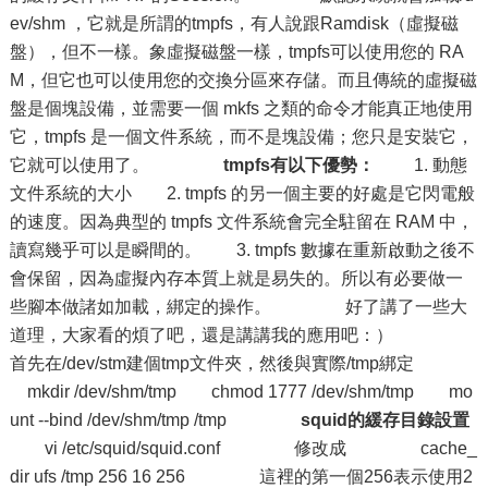
ev/shm ，它就是所謂的tmpfs，有人說跟Ramdisk（虛擬磁
盤），但不一樣。象虛擬磁盤一樣，tmpfs可以使用您的 RA
M，但它也可以使用您的交換分區來存儲。而且傳統的虛擬磁
盤是個塊設備，並需要一個 mkfs 之類的命令才能真正地使用
它，tmpfs 是一個文件系統，而不是塊設備；您只是安裝它，
它就可以使用了。
tmpfs有以下優勢：
1. 動態
文件系統的大小 2. tmpfs 的另一個主要的好處是它閃電般
的速度。因為典型的 tmpfs 文件系統會完全駐留在 RAM 中，
讀寫幾乎可以是瞬間的。 3. tmpfs 數據在重新啟動之後不
會保留，因為虛擬內存本質上就是易失的。所以有必要做一
些腳本做諸如加載，綁定的操作。 好了講了一些大
道理，大家看的煩了吧，還是講講我的應用吧：）
首先在/dev/stm建個tmp文件夾，然後與實際/tmp綁定
mkdir /dev/shm/tmp chmod 1777 /dev/shm/tmp mo
unt --bind /dev/shm/tmp /tmp
squid的緩存目錄設置
vi /etc/squid/squid.conf 修改成 cache_
dir ufs /tmp 256 16 256 這裡的第一個256表示使用2