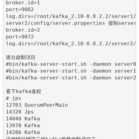
broker.id=1

port=9082

log.dirs=/root/kafka_2.10-0.8.2.2/server1/k
server2/config/server.properties 復制serve
broker.id=2

port=9072

log.dirs=/root/kafka_2.10-0.8.2.2/server2/k
後台啟動項目

#bin/kafka-server-start.sh -daemon server0/
#bin/kafka-server-start.sh -daemon server1/
#bin/kafka-server-start.sh -daemon server2/
看下kafka進程

# jps

12703 QuorumPeerMain

14328 Jps

14040 Kafka

13978 Kafka

14286 Kafka
