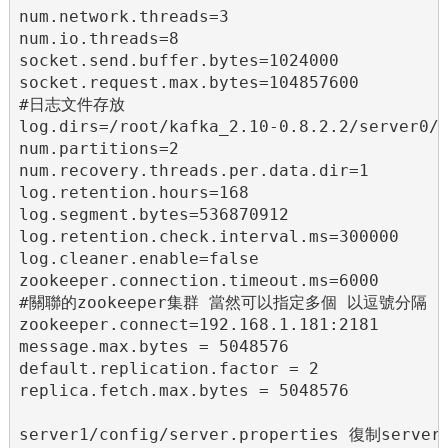
num.network.threads=3

num.io.threads=8

socket.send.buffer.bytes=1024000

socket.request.max.bytes=104857600

#日志文件存放

log.dirs=/root/kafka_2.10-0.8.2.2/server0/k
num.partitions=2

num.recovery.threads.per.data.dir=1

log.retention.hours=168

log.segment.bytes=536870912

log.retention.check.interval.ms=300000

log.cleaner.enable=false

zookeeper.connection.timeout.ms=6000

#關聯的zookeeper集群 當然可以指定多個 以逗號分隔

zookeeper.connect=192.168.1.181:2181

message.max.bytes = 5048576

default.replication.factor = 2

replica.fetch.max.bytes = 5048576

server1/config/server.properties 復制serve