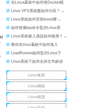
在Linux系統中如何使Docker鏡
像變小
Linux VPS系統盤如何分區？
Linux系統如何安裝boost庫
如何使用top命令監控Linux系
統性能
Linux系統被入侵該如何檢測？
M
控
教你在linux系統中如何進入
linux命令行
LoadRunner如何監控Linux下
存
的系統資源
Linux系統下如何去掉文件的@
屬性，linux系統去掉屬性
Linux集群
Linux網絡
Linux維護
Linux安全