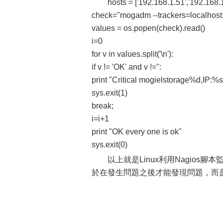
hosts = ['192.168.1.51','192.168.
check="mogadm --trackers=localhost:6
values = os.popen(check).read()
i=0
for v in values.split('\n'):
if v != 'OK' and v !='':
print "Critical mogielstorage%d,IP:%s 
sys.exit(1)
break;
i=i+1
print "OK every one is ok"
sys.exit(0)
以上就是Linux利用Nagios腳本
於在發生問題之後才能發現問題，而