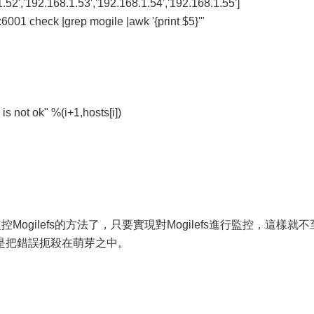
1.52','192.168.1.53','192.168.1.54','192.168.1.55']
001 check |grep mogile |awk '{print $5}'"
is not ok" %(i+1,hosts[i])
監控Mogilefs的方法了，只要實現對Mogilefs進行監控，這樣就不
是把錯誤扼殺在萌芽之中。