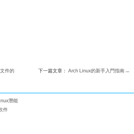
改文件的
下一篇文章：
Arch Linux的新手入門指南
inux潛能
裝軟件
？