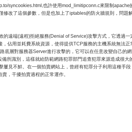
.yp.to/syncookies.html,也許使用mod_limitipconn.c來限制apache
修改了這個參數，但是也加上了iptables的防火牆規則，問題
的遠端(遠程)拒絕服務(Denial of Service)攻擊方式，它透過一
接，佔用並耗費系統資源，使得提供TCP服務的主機系統無法正
透過網路底層對服務器Server進行攻擊的，它可以在任意改變自己的網
他設備所識別，這樣就給防範網路犯罪部門追查犯罪來源造成很大
攻擊屢見不鮮。在一個拍賣網站上，曾經有犯罪分子利用這種手段
拍賣，干擾拍賣過程的正常運作。