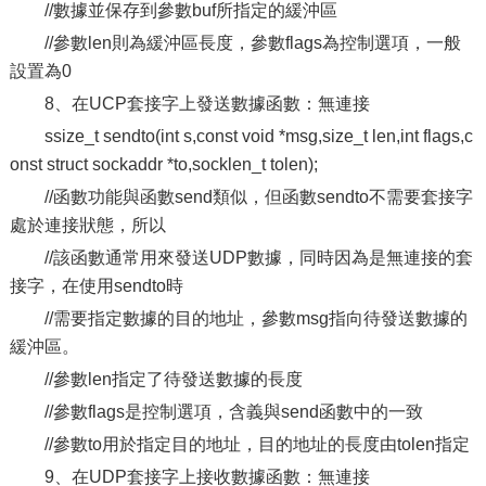
//數據並保存到參數buf所指定的緩沖區
//參數len則為緩沖區長度，參數flags為控制選項，一般
設置為0
8、在UCP套接字上發送數據函數：無連接
ssize_t sendto(int s,const void *msg,size_t len,int flags,c
onst struct sockaddr *to,socklen_t tolen);
//函數功能與函數send類似，但函數sendto不需要套接字
處於連接狀態，所以
//該函數通常用來發送UDP數據，同時因為是無連接的套
接字，在使用sendto時
//需要指定數據的目的地址，參數msg指向待發送數據的
緩沖區。
//參數len指定了待發送數據的長度
//參數flags是控制選項，含義與send函數中的一致
//參數to用於指定目的地址，目的地址的長度由tolen指定
9、在UDP套接字上接收數據函數：無連接