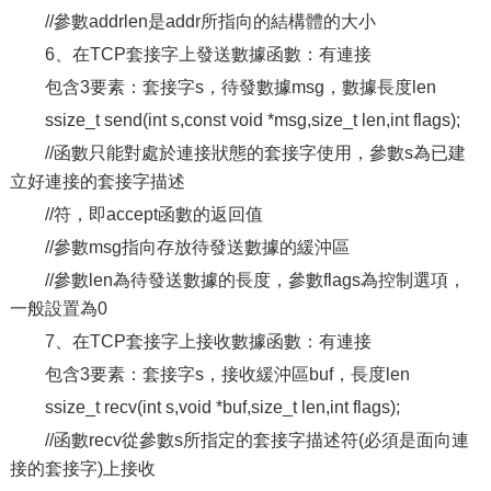
//參數addrlen是addr所指向的結構體的大小
6、在TCP套接字上發送數據函數：有連接
包含3要素：套接字s，待發數據msg，數據長度len
ssize_t send(int s,const void *msg,size_t len,int flags);
//函數只能對處於連接狀態的套接字使用，參數s為已建
立好連接的套接字描述
//符，即accept函數的返回值
//參數msg指向存放待發送數據的緩沖區
//參數len為待發送數據的長度，參數flags為控制選項，
一般設置為0
7、在TCP套接字上接收數據函數：有連接
包含3要素：套接字s，接收緩沖區buf，長度len
ssize_t recv(int s,void *buf,size_t len,int flags);
//函數recv從參數s所指定的套接字描述符(必須是面向連
接的套接字)上接收