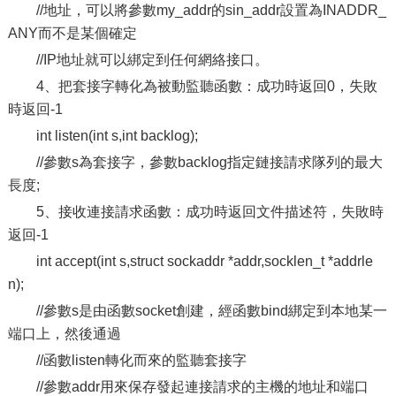
//地址，可以將參數my_addr的sin_addr設置為INADDR_
ANY而不是某個確定
//IP地址就可以綁定到任何網絡接口。
4、把套接字轉化為被動監聽函數：成功時返回0，失敗
時返回-1
int listen(int s,int backlog);
//參數s為套接字，參數backlog指定鏈接請求隊列的最大
長度;
5、接收連接請求函數：成功時返回文件描述符，失敗時
返回-1
int accept(int s,struct sockaddr *addr,socklen_t *addrle
n);
//參數s是由函數socket創建，經函數bind綁定到本地某一
端口上，然後通過
//函數listen轉化而來的監聽套接字
//參數addr用來保存發起連接請求的主機的地址和端口