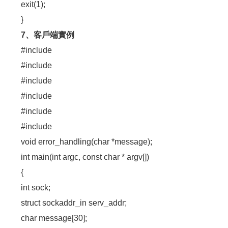
exit(1);
}
7、客戶端實例
#include
#include
#include
#include
#include
#include
void error_handling(char *message);
int main(int argc, const char * argv[])
{
int sock;
struct sockaddr_in serv_addr;
char message[30];