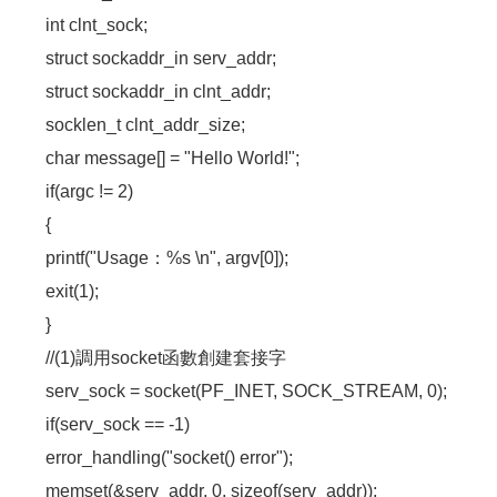
int clnt_sock;
struct sockaddr_in serv_addr;
struct sockaddr_in clnt_addr;
socklen_t clnt_addr_size;
char message[] = "Hello World!";
if(argc != 2)
{
printf("Usage：%s \n", argv[0]);
exit(1);
}
//(1)調用socket函數創建套接字
serv_sock = socket(PF_INET, SOCK_STREAM, 0);
if(serv_sock == -1)
error_handling("socket() error");
memset(&serv_addr, 0, sizeof(serv_addr));