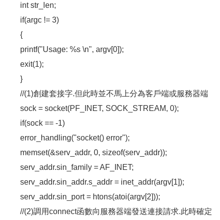
int str_len;
if(argc != 3)
{
printf("Usage: %s \n", argv[0]);
exit(1);
}
//(1)創建套接字.但此時並不馬上分為客戶端或服務器端
sock = socket(PF_INET, SOCK_STREAM, 0);
if(sock == -1)
error_handling("socket() error");
memset(&serv_addr, 0, sizeof(serv_addr));
serv_addr.sin_family = AF_INET;
serv_addr.sin_addr.s_addr = inet_addr(argv[1]);
serv_addr.sin_port = htons(atoi(argv[2]));
//(2)調用connect函數向服務器端發送連接請求.此時確定