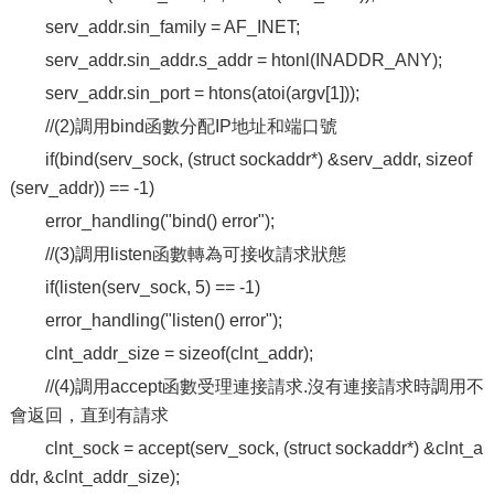
serv_addr.sin_family = AF_INET;
serv_addr.sin_addr.s_addr = htonl(INADDR_ANY);
serv_addr.sin_port = htons(atoi(argv[1]));
//(2)調用bind函數分配IP地址和端口號
if(bind(serv_sock, (struct sockaddr*) &serv_addr, sizeof
(serv_addr)) == -1)
error_handling("bind() error");
//(3)調用listen函數轉為可接收請求狀態
if(listen(serv_sock, 5) == -1)
error_handling("listen() error");
clnt_addr_size = sizeof(clnt_addr);
//(4)調用accept函數受理連接請求.沒有連接請求時調用不
會返回，直到有請求
clnt_sock = accept(serv_sock, (struct sockaddr*) &clnt_a
ddr, &clnt_addr_size);