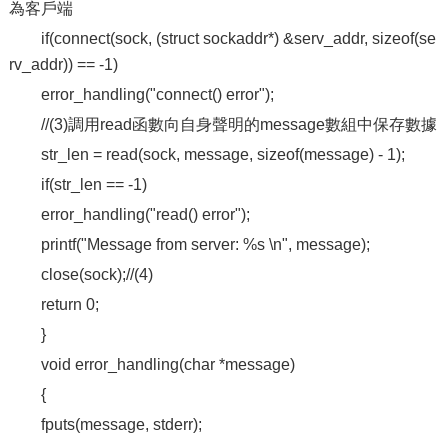
為客戶端
if(connect(sock, (struct sockaddr*) &serv_addr, sizeof(se
rv_addr)) == -1)
error_handling("connect() error");
//(3)調用read函數向自身聲明的message數組中保存數據
str_len = read(sock, message, sizeof(message) - 1);
if(str_len == -1)
error_handling("read() error");
printf("Message from server: %s \n", message);
close(sock);//(4)
return 0;
}
void error_handling(char *message)
{
fputs(message, stderr);