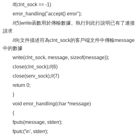
if(clnt_sock == -1)
error_handling("accept() error");
//(5)write函數用於傳輸數據。執行到此行說明已有了連接
請求
//向文件描述符為clnt_sock的客戶端文件中傳輸message
中的數據
write(clnt_sock, message, sizeof(message));
close(clnt_sock);//(6)
close(serv_sock);//(7)
return 0;
}
void error_handling(char *message)
{
fputs(message, stderr);
fputc('\n', stderr);