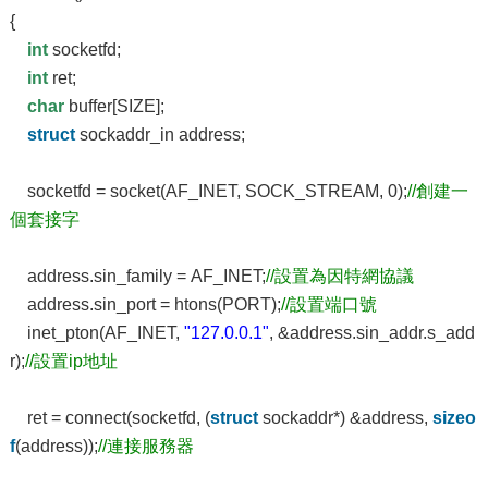
{
int
socketfd;
int
ret;
char
buffer[SIZE];
struct
sockaddr_in address;
socketfd = socket(AF_INET, SOCK_STREAM, 0);
//創建一
個套接字
address.sin_family = AF_INET;
//設置為因特網協議
address.sin_port = htons(PORT);
//設置端口號
inet_pton(AF_INET,
"127.0.0.1"
, &address.sin_addr.s_add
r);
//設置ip地址
ret = connect(socketfd, (
struct
sockaddr*) &address,
sizeo
f
(address));
//連接服務器