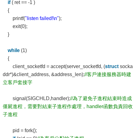
if
( ret == -1 )
{
printf(
"listen failed!\n"
);
exit(0);
}
while
(1)
{
client_socketfd = accept(server_socketfd, (
struct
socka
ddr*)&client_address, &address_len);
//客戶連接服務器時建
立客戶套接字
signal(SIGCHLD,handler);
//為了避免子進程結束時造成
僵屍進程，需要對結束子進程作處理，handler函數負責回收
子進程
pid = fork();