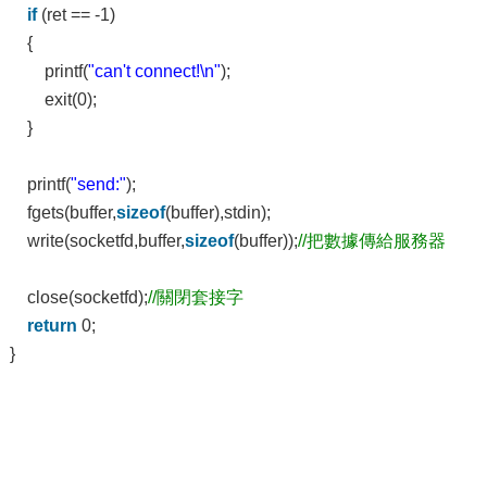
if
(ret == -1)
{
printf(
"can't connect!\n"
);
exit(0);
}
printf(
"send:"
);
fgets(buffer,
sizeof
(buffer),stdin);
write(socketfd,buffer,
sizeof
(buffer));
//把數據傳給服務器
close(socketfd);
//關閉套接字
return
0;
}