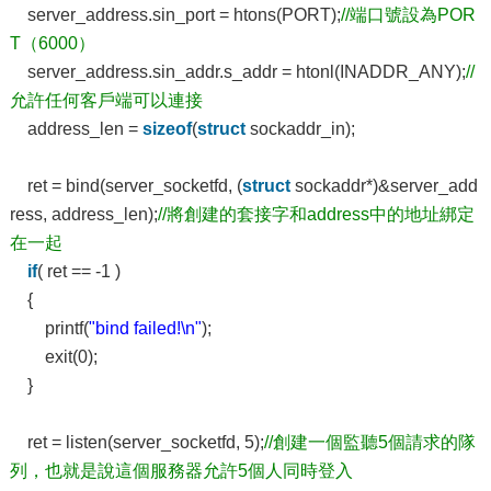
server_address.sin_port = htons(PORT);
//端口號設為POR
T（6000）
server_address.sin_addr.s_addr = htonl(INADDR_ANY);
//
允許任何客戶端可以連接
address_len =
sizeof
(
struct
sockaddr_in);
ret = bind(server_socketfd, (
struct
sockaddr*)&server_add
ress, address_len);
//將創建的套接字和address中的地址綁定
在一起
if
( ret == -1 )
{
printf(
"bind failed!\n"
);
exit(0);
}
ret = listen(server_socketfd, 5);
//創建一個監聽5個請求的隊
列，也就是說這個服務器允許5個人同時登入