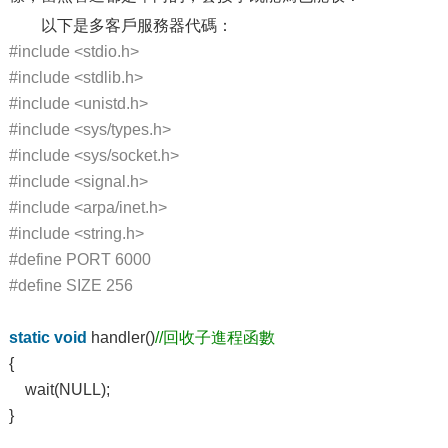
以下是多客戶服務器代碼：
#include <stdio.h>
#include <stdlib.h>
#include <unistd.h>
#include <sys/types.h>
#include <sys/socket.h>
#include <signal.h>
#include <arpa/inet.h>
#include <string.h>
#define PORT 6000
#define SIZE 256
static
void
handler()
//回收子進程函數
{
wait(NULL);
}