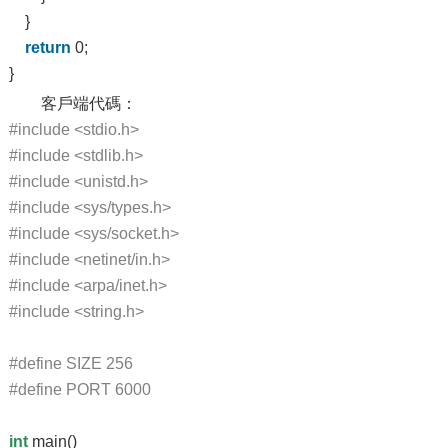
}
return
0;
}
客戶端代碼：
#include <stdio.h>
#include <stdlib.h>
#include <unistd.h>
#include <sys/types.h>
#include <sys/socket.h>
#include <netinet/in.h>
#include <arpa/inet.h>
#include <string.h>
#define SIZE 256
#define PORT 6000
int
main()