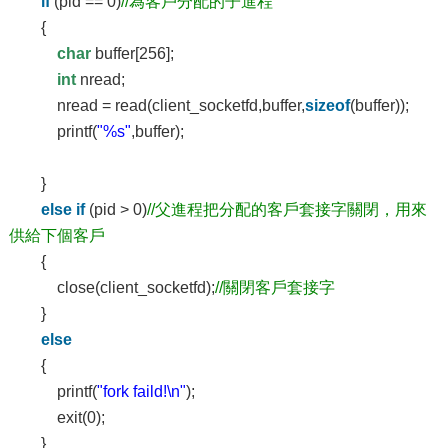
if
(pid == 0)
//為客戶分配的子進程
{
char
buffer[256];
int
nread;
nread = read(client_socketfd,buffer,
sizeof
(buffer));
printf(
"%s"
,buffer);
}
else
if
(pid > 0)
//父進程把分配的客戶套接字關閉，用來
供給下個客戶
{
close(client_socketfd);
//關閉客戶套接字
}
else
{
printf(
"fork faild!\n"
);
exit(0);
}