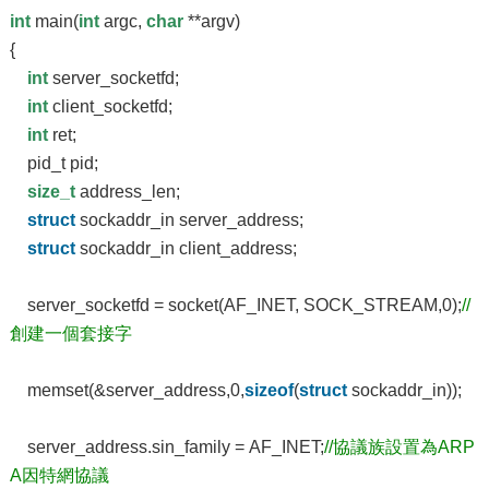
int
main(
int
argc,
char
**argv)
{
int
server_socketfd;
int
client_socketfd;
int
ret;
pid_t pid;
size_t
address_len;
struct
sockaddr_in server_address;
struct
sockaddr_in client_address;
server_socketfd = socket(AF_INET, SOCK_STREAM,0);
//
創建一個套接字
memset(&server_address,0,
sizeof
(
struct
sockaddr_in));
server_address.sin_family = AF_INET;
//協議族設置為ARP
A因特網協議