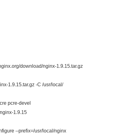
nginx.org/download/nginx-1.9.15.tar.gz
nx-1.9.15.tar.gz -C /usr/local/
cre pcre-devel
/nginx-1.9.15
figure --prefix=/usr/local/nginx