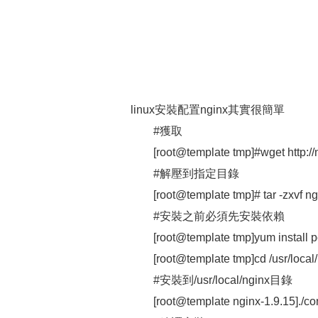
linux安裝配置nginx其實很簡單
#獲取
[root@template tmp]#wget http://
#解壓到指定目錄
[root@template tmp]# tar -zxvf ngi
#安裝之前必須先安裝依賴
[root@template tmp]yum install p
[root@template tmp]cd /usr/local
#安裝到/usr/local/nginx目錄
[root@template nginx-1.9.15]./con