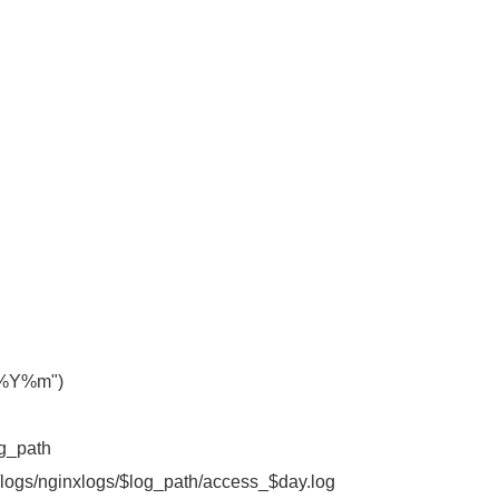
+"%Y%m")
og_path
/logs/nginxlogs/$log_path/access_$day.log