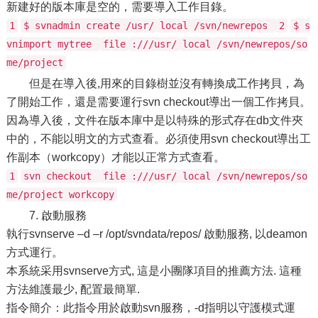
新建好的版本庫是空的，需要導入工作目錄。
1
$ svnadmin create /usr/
local
/svn/newrepos
2
$ s
vnimport mytree
file
:///usr/
local
/svn/newrepos/so
me/project
但是在導入後,用來的目錄樹並沒有轉換成工作拷貝，為
了開始工作，還是需要運行svn checkout導出一個工作拷貝。
因為導入後，文件在版本庫中是以特殊的形式存在db文件夾
中的，不能以明文的方式查看。必須使用svn checkout導出工
作副本（workcopy）才能以正常方式查看。
1
svn checkout
file
:///usr/
local
/svn/newrepos/so
me/project workcopy
7. 啟動服務
執行svnserve –d –r /opt/svndata/repos/ 啟動服務, 以deamon
方式運行。
本系統采用svnserve方式, 這是小團隊項目的推薦方法. 這種
方法維護最少, 配置最簡單.
指令簡介：此指令用於啟動svn服務，-d指明以守護模式運