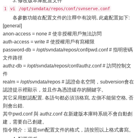
3. 修改版本庫配置文件
1
vi
/opt/svndata/repos/conf/svnserve.conf
各參數功能在配置文件的注釋中有說明, 此處配置如下:
[general]
anon-access = none # 使非授權用戶無法訪問
auth-access = write # 使授權用戶有寫權限
password-db = /opt/svndata/repos/conf/pwd.conf # 指明密碼
文件路徑
authz-db = /opt/svndata/repos/conf/authz.conf # 訪問控制文
件
realm = /opt/svndata/repos # 認證命名空間，subversion會在
認證提示裡顯示，並且作為憑證緩存的關鍵字。
其它采用默認配置. 各語句都必須頂格寫, 左側不能留空格, 否
則會出錯.
其中pwd.conf 與 authz.conf 在新建版本庫時系統不會自動創
建，需要自己創建。
指令簡介：這是svn配置文件的格式，請按照以上格式書寫。