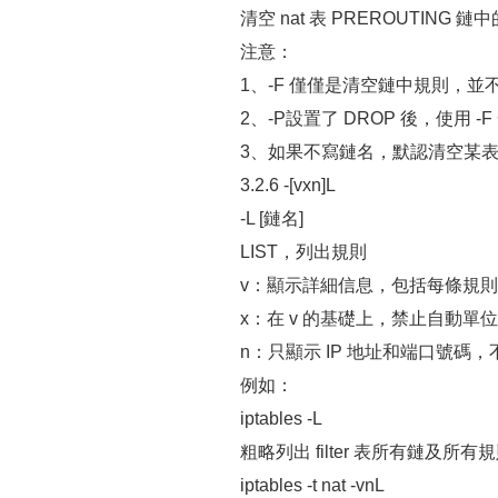
清空 nat 表 PREROUTING 
注意：
1、-F 僅僅是清空鏈中規則，並
2、-P設置了 DROP 後，使用 -F
3、如果不寫鏈名，默認清空某
3.2.6 -[vxn]L
-L [鏈名]
LIST，列出規則
v：顯示詳細信息，包括每條規
x：在 v 的基礎上，禁止自動單位
n：只顯示 IP 地址和端口號碼
例如：
iptables -L
粗略列出 filter 表所有鏈及所有
iptables -t nat -vnL