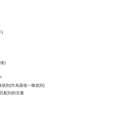
F)
後)
OP
追加一條規則(作為最後一條規則)
，匹配到的丟棄