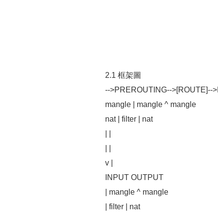
2.1 框架圖
-->PREROUTING-->[ROUTE]-
mangle | mangle ^ mangle
nat | filter | nat
| |
| |
v |
INPUT OUTPUT
| mangle ^ mangle
| filter | nat