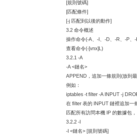
[規則號碼]
[匹配條件]
[-j 匹配到以後的動作]
3.2 命令概述
操作命令(-A、-I、-D、-R、-P、-
查看命令(-[vnx]L)
3.2.1 -A
-A <鏈名>
APPEND，追加一條規則(放到最
例如：
iptables -t filter -A INPUT -j DR
在 filter 表的 INPUT 鏈裡
匹配所有訪問本機 IP 的數據包
3.2.2 -I
-I <鏈名> [規則號碼]