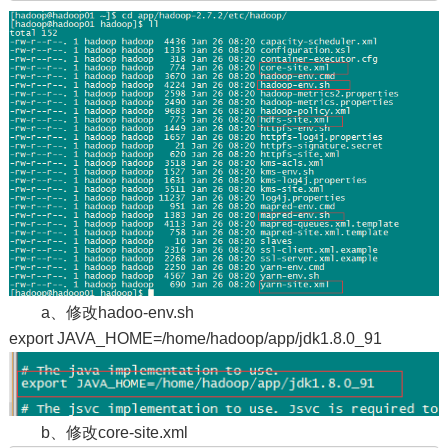
a、修改hadoo-env.sh
export JAVA_HOME=/home/hadoop/app/jdk1.8.0_91
b、修改core-site.xml