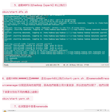
5、啟動HDFS(在hadoop【spark】01上執行)
sbin/start-dfs.sh
6、啟動YARN(#####注意#####：是在spark03上執行start-yarn.sh，把namenode和reso
urcemanager分開是因為性能問題，因為他們都要占用大量資源，所以把他們分開了，他們分開
了就要分別在不同的機器上啟動)
sbin/start-yarn.sh
7、在浏覽器中查看nanenode