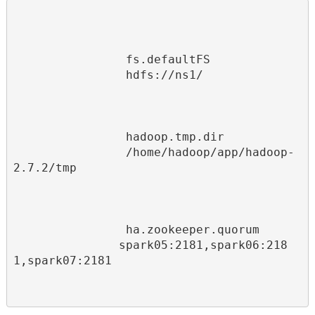
fs.defaultFS
hdfs://ns1/
hadoop.tmp.dir
/home/hadoop/app/hadoop-
2.7.2/tmp
ha.zookeeper.quorum
spark05:2181,spark06:218
1,spark07:2181