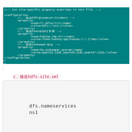
c、修改hdfs-site.xml
dfs.nameservices
ns1