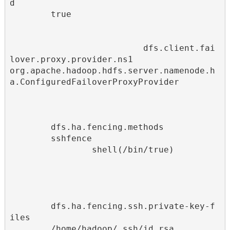
d
true
dfs.client.fai
lover.proxy.provider.ns1
org.apache.hadoop.hdfs.server.namenode.h
a.ConfiguredFailoverProxyProvider
dfs.ha.fencing.methods
sshfence

                shell(/bin/true)

dfs.ha.fencing.ssh.private-key-f
iles
/home/hadoop/.ssh/id_rsa