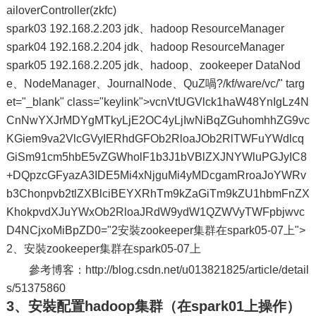
ailoverController(zkfc)
spark03 192.168.2.203 jdk、hadoop ResourceManager
spark04 192.168.2.204 jdk、hadoop ResourceManager
spark05 192.168.2.205 jdk、hadoop、zookeeper DataNod
e、NodeManager、JournalNode、QuZ喎?/kf/ware/vc/" targ
et="_blank" class="keylink">vcnVtUGVlck1haW48YnIgLz4N
CnNwYXJrMDYgMTkyLjE2OC4yLjIwNiBqZGuhomhhZG9vc
KGiem9va2VlcGVyIERhdGFOb2RloaJOb2RlTWFuYWdlcq
GiSm91cm5hbE5vZGWholF1b3J1bVBlZXJNYWluPGJyIC8
+DQpzcGFyazA3IDE5Mi4xNjguMi4yMDcgamRroaJoYWRv
b3Chonpvb2tlZXBlciBEYXRhTm9kZaGiTm9kZU1hbmFnZX
KhokpvdXJuYWxOb2RloaJRdW9ydW1QZWVyTWFpbjwvc
D4NCjxoMiBpZD0="2安裝zookeeper集群在spark05-07上">
2、安裝zookeeper集群在spark05-07上
參考博客：http://blog.csdn.net/u013821825/article/detail
s/51375860
3、安裝配置hadoop集群（在spark01上操作）