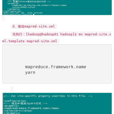
d、修改mapred-site.xml
先執行：[hadoop@hadoop01 hadoop]$ mv mapred-site.x
ml.template mapred-site.xml
mapreduce.framework.name
yarn