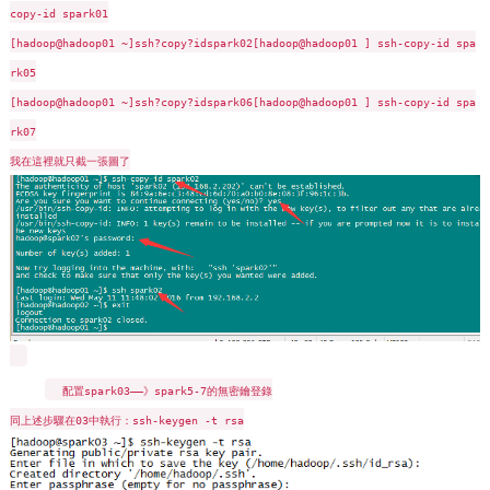
copy-id spark01
[hadoop@hadoop01 ~]
ssh?copy?idspark02[hadoop@hadoop01 ]
ssh-copy-id spa
rk05
[hadoop@hadoop01 ~]
ssh?copy?idspark06[hadoop@hadoop01 ]
ssh-copy-id spa
rk07
我在這裡就只截一張圖了
配置spark03——》spark5-7的無密鑰登錄
同上述步驟在03中執行：ssh-keygen -t rsa