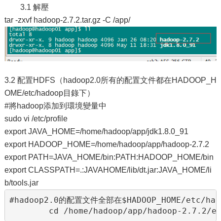
3.1 解壓
tar -zxvf hadoop-2.7.2.tar.gz -C /app/
3.2 配置HDFS（hadoop2.0所有的配置文件都在HADOOP_H
OME/etc/hadoop目錄下）
#將hadoop添加到環境變量中
sudo vi /etc/profile
export JAVA_HOME=/home/hadoop/app/jdk1.8.0_91
export HADOOP_HOME=/home/hadoop/app/hadoop-2.7.2
export PATH=JAVA_HOME/bin:
PATH:
HADOOP_HOME/bin
export CLASSPATH=.:
JAVAHOME/lib/dt.jar:
JAVA_HOME/li
b/tools.jar
#hadoop2.0的配置文件全部在$HADOOP_HOME/etc/had