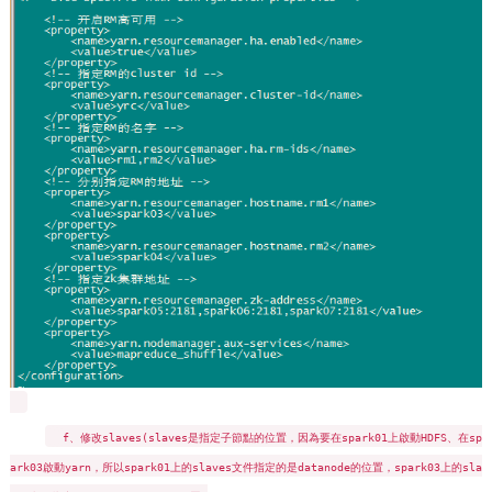
f、修改slaves(slaves是指定子節點的位置，因為要在spark01上啟動HDFS、在sp
ark03啟動yarn，所以spark01上的slaves文件指定的是datanode的位置，spark03上的sla