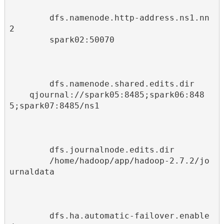
dfs.namenode.http-address.ns1.nn
2
spark02:50070
dfs.namenode.shared.edits.dir
qjournal://spark05:8485;spark06:848
5;spark07:8485/ns1
dfs.journalnode.edits.dir
/home/hadoop/app/hadoop-2.7.2/jo
urnaldata
dfs.ha.automatic-failover.enable