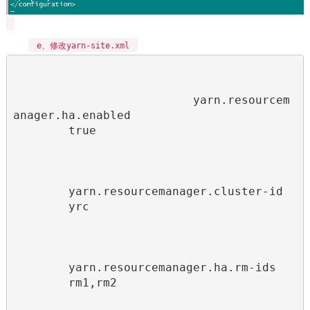
e、修改yarn-site.xml
yarn.resourcem
anager.ha.enabled
true
yarn.resourcemanager.cluster-id
yrc
yarn.resourcemanager.ha.rm-ids
rm1,rm2