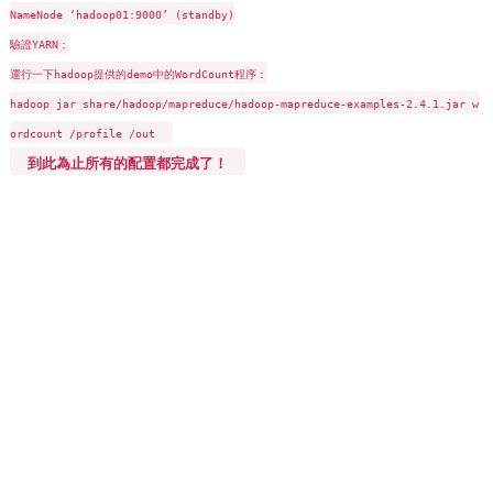
NameNode ‘hadoop01:9000’ (standby)
驗證YARN：
運行一下hadoop提供的demo中的WordCount程序：
hadoop jar share/hadoop/mapreduce/hadoop-mapreduce-examples-2.4.1.jar w
ordcount /profile /out
到此為止所有的配置都完成了！