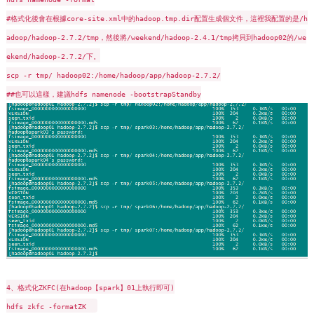
#格式化後會在根據core-site.xml中的hadoop.tmp.dir配置生成個文件，這裡我配置的是/h
adoop/hadoop-2.7.2/tmp，然後將/weekend/hadoop-2.4.1/tmp拷貝到hadoop02的/we
ekend/hadoop-2.7.2/下。
scp -r tmp/ hadoop02:/home/hadoop/app/hadoop-2.7.2/
##也可以這樣，建議hdfs namenode -bootstrapStandby
4、格式化ZKFC(在hadoop【spark】01上執行即可)
hdfs zkfc -formatZK