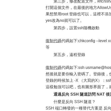
第三步，修改配置文件，/etc/ssh/ss
打開這個文件，在最後的地方AllowU
果想禁用root 登錄也可以，這裡不添加。同
yes改為no就可以了。
第四步，設置ssh隨機啟動
復制代碼
代碼如下:chkconfig --le
等
第五步，遠程登錄
復制代碼
代碼如下:ssh usrname@host
然後就是要你輸入密碼了。登錄後，也
登錄的時候加上 -X （大寫的X）：ssh -X
這樣勉強可以吧，也有圖形界面了，
通過反向 SSH 隧道訪問 NAT 後面
什麼是反向 SSH 隧道？
SSH 端口轉發的一種替代方案是 反向