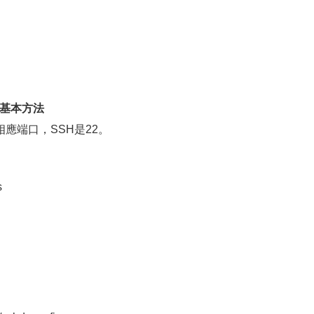
的基本方法
應端口，SSH是22。
s