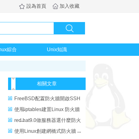
設為首頁
加入收藏
inux綜合
Unix知識
相關文章
FreeBSD配置防火牆開啟SSH
服務的方法
使用iptables建置Linux 防火牆
(1)
red hat9.0做服務器選什麼防火
牆
使用Linux創建網橋式防火牆