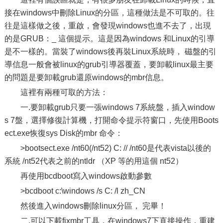
接在windows中刪除Linux的分區，這種做法是不可取的。往
往是這樣做之後，重啟，會發現windows也進不去了，出現
的是GRUB：_ 這個提示。這是因為windows 和Linux的引導
是不一樣的。當裝了windows後再裝Linux系統時， 磁盤的引
導信息一般會被linux的grub引導器覆蓋，要卸載linux最主要
的問題是要卸載grub還原windows的mbr信息。
這裡有兩種可取的方法：
一.要卸載grub只要一張windows 7系統盤，插入window
s 7盤，選擇修復計算機，打開命令提示符窗口，先使用Boots
ect.exe恢復sys Disk的mbr 命令：
>bootsect.exe /nt60(/nt52) C: // /nt60是代表vista以後的
系統 /nt52代表之前的ntldr （XP 等的用這個 nt52）
再使用bcdboot寫入windows啟動參數
>bcdboot c:\windows /s C: /l zh_CN
然後進入windows刪除linux分區， 完畢！
二.可以下載fixmbr工具，在windows7下直接操作，重建