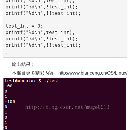
printf("%d\n",test_int);  

printf("%d\n",!test_int);  

printf("%d\n",!!test_int);  

test_int = 0;  

printf("%d\n",test_int);  

printf("%d\n",!test_int);  

printf("%d\n",!!test_int);  

}
輸出結果：
本欄目更多精彩內容：http://www.bianceng.cn/OS/Linux/