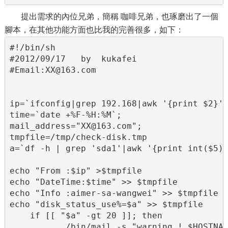
提出需求的內位兄弟，簡稱 咖啡兄弟，也琢磨出了一個
腳本，在其他功能方面也比我的完善很多，如下：
#!/bin/sh    

#2012/09/17   by  kukafei    

#Email:XX@163.com    

ip=`ifconfig|grep 192.168|awk '{print $2}'|
time=`date +%F-%H:%M`;    

mail_address="XX@163.com";    

tmpfile=/tmp/check-disk.tmp    

a=`df -h | grep 'sda1'|awk '{print int($5)}
echo "From :$ip" >$tmpfile    

echo "DateTime:$time" >> $tmpfile    

echo "Info :aimer-sa-wangwei" >> $tmpfile  
echo "disk_status_use%=$a" >> $tmpfile    

    if [[ "$a" -gt 20 ]]; then    

           /bin/mail -s "warning ! $HOSTNAM