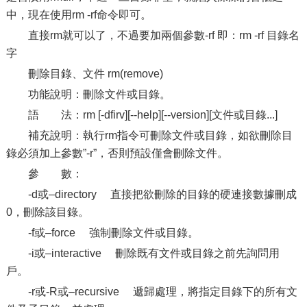
中，現在使用rm -rf命令即可。
直接rm就可以了，不過要加兩個參數-rf 即：rm -rf 目錄名
字
刪除目錄、文件 rm(remove)
功能說明：刪除文件或目錄。
語 法：rm [-dfirv][--help][--version][文件或目錄...]
補充說明：執行rm指令可刪除文件或目錄，如欲刪除目
錄必須加上參數”-r”，否則預設僅會刪除文件。
參 數：
-d或–directory 直接把欲刪除的目錄的硬連接數據刪成
0，刪除該目錄。
-f或–force 強制刪除文件或目錄。
-i或–interactive 刪除既有文件或目錄之前先詢問用
戶。
-r或-R或–recursive 遞歸處理，將指定目錄下的所有文