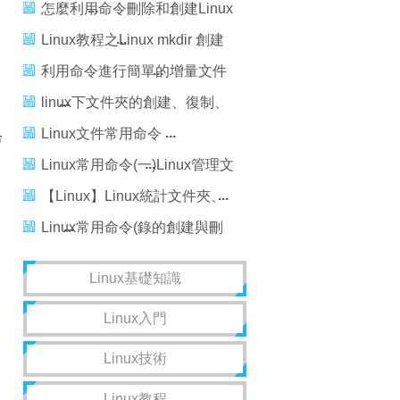
有文件
怎麼利用命令刪除和創建Linux
文件夾
Linux教程之Linux mkdir 創建
文件夾命令
利用命令進行簡單的增量文件
夾備份(win/linux)
linux下文件夾的創建、復制、
剪切、重命名、清空和刪除命
Linux文件常用命令
命
令
Linux常用命令(一)Linux管理文
件和目錄的命令
【Linux】Linux統計文件夾、
文件數量的命令，linux統計
Linux常用命令(錄的創建與刪
除)
Linux基礎知識
Linux入門
Linux技術
Linux教程