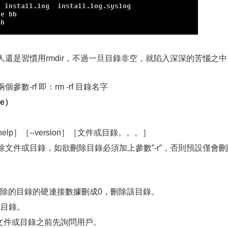
人還是習慣用rmdir，不過一旦目錄非空，就陷入深深的苦惱之中
-rf 即：rm -rf 目錄名字
e）
。
elp］［--version］［文件或目錄。。。］
件或目錄，如欲刪除目錄必須加上參數”-r”，否則預設僅會刪
把欲刪除的目錄的硬連接數據刪成0，刪除該目錄。
或目錄。
除既有文件或目錄之前先詢問用戶。