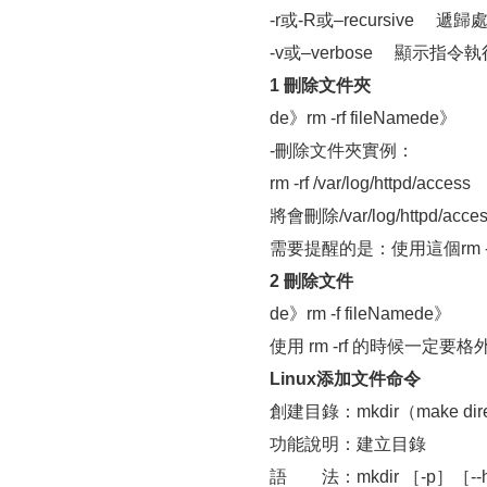
-r或-R或–recursive
-v或–verbose 顯示指令
1 刪除文件夾
de》rm -rf fileNamede》
-刪除文件夾實例：
rm -rf /var/log/httpd/access
將會刪除/var/log/httpd/
需要提醒的是：使用這個rm -r
2 刪除文件
de》rm -f fileNamede》
使用 rm -rf 的時候一定要格
Linux添加文件命令
創建目錄：mkdir（make direc
功能說明：建立目錄
語 法：mkdir ［-p］［--h