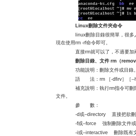
Linux刪除文件夾命令
linux刪除目錄很簡單，很多
現在使用rm -rf命令即可。
直接rm就可以了，不過要加兩個參數
刪除目錄、文件 rm（remov
功能說明：刪除文件或目錄
語 法：rm ［-dfirv］［--h
補充說明：執行rm指令可刪除文
文件。
參 數：
-d或–directory 直接
-f或–force 強制刪除文件
-i或–interactive 刪