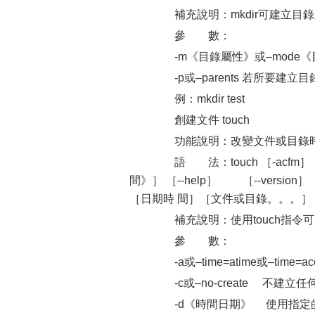
補充說明：mkdir可建立目
參 數：
-m《目錄屬性》或–mode《
-p或–parents 若所要建
例：mkdir test
創建文件 touch
功能說明：改變文件或目錄
語 法：touch ［-acfm］
間》］ ［--help］ ［--version］［
［日期時 間］［文件或目錄。。。］
補充說明：使用touch指令
參 數：
-a或–time=atime或–time=
-c或–no-create 不建立
-d《時間日期》 使用指定