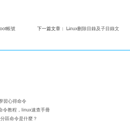
Root帳號
下一篇文章：
Linux刪除目錄及子目錄文
件
nux學習心得命令
x命令教程，linux速查手冊
nux分區命令是什麼？