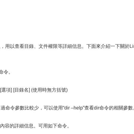
命令功能類似，用以查看目錄、文件權限等詳細信息。下面來介紹一下關於Li
”命令。
[選項] [目錄名] (使用時無方括號)
不過命令參數比較少，可以使用“dir –help”查看dir命令的相關參數
e”裡所有內容的詳細信息。可用如下命令。