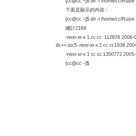
[cc@cc ~]$ dir -l /home/cc/Ruijie
下面是顯示的內容：
[cc@cc ~]$ dir -l /home/cc/Ruijie
總計2168
-rwxr-xr-x 1 cc cc 112876 2008-0
dc++.so.5 -rwxr-xr-x 1 cc cc1938 200
-rwxr-xr-x 1 cc cc 1350772 2005
[cc@cc ~]$