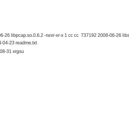
6-26 libpcap.so.0.6.2 -rwxr-xr-x 1 cc cc 737192 2008-06-26 libs
4-04-23 readme.txt
-08-31 xrgsu