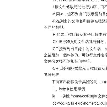
-t 按文件修改時間進行排序，
-A 同-a，但不列出“.”(表示當前
-F 在列出的文件名和目錄名後添
不同的類型。
-R 如果目標目錄及其子目錄中
-Cx 按行跨頁對文件名進行排序
-CF 按列列出目錄中的文件名
之後附加一個斜線(/)。可執行文件名
文件名之後不附加任何字符。
-CR 以分欄格式顯示目標目錄
遞歸列表。
下面來舉兩個例子具體說明Linux
二、ls命令使用舉例
例一：列出/home/cc/Ruij
[cc@cc ~]$ ls -l -R /home/cc/Ruij