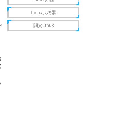
Linux服務器
分
關於Linux
名
通
為