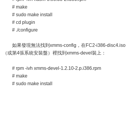
# make
# sudo make install
# cd plugin
# ./configure
如果發現無法找到xmms-config，在FC2-i386-disc4.iso
（或第4張系統安裝盤）裡找到xmms-devel裝上：
# rpm -ivh xmms-devel-1.2.10-2.p.i386.rpm
# make
# sudo make install