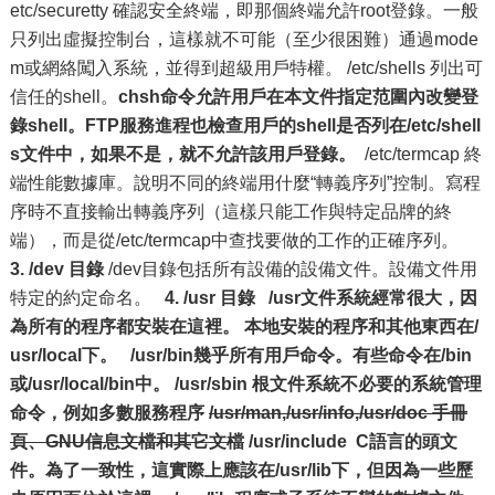
etc/securetty 確認安全終端，即那個終端允許root登錄。一般
只列出虛擬控制台，這樣就不可能（至少很困難）通過mode
m或網絡闖入系統，並得到超級用戶特權。 /etc/shells 列出可
信任的shell。
chsh命令允許用戶在本文件指定范圍內改變登
錄shell。FTP服務進程也檢查用戶的shell是否列在/etc/shell
s文件中，如果不是，就不允許該用戶登錄。
/etc/termcap 終
端性能數據庫。說明不同的終端用什麼“轉義序列”控制。寫程
序時不直接輸出轉義序列（這樣只能工作與特定品牌的終
端），而是從/etc/termcap中查找要做的工作的正確序列。
3. /dev 目錄
/dev目錄包括所有設備的設備文件。設備文件用
特定的約定命名。
4. /usr 目錄
/usr文件系統經常很大，因
為所有的程序都安裝在這裡。 本地安裝的程序和其他東西在/
usr/local下。
/usr/bin幾乎所有用戶命令。有些命令在/bin
或/usr/local/bin中。
/usr/sbin 根文件系統不必要的系統管理
命令，例如多數服務程序
/usr/man,/usr/info,/usr/doc 手冊
頁、GNU信息文檔和其它文檔
/usr/include C語言的頭文
件。為了一致性，這實際上應該在/usr/lib下，但因為一些歷