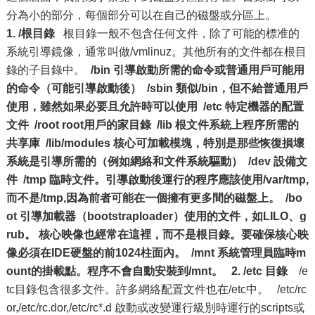
分為小的部分，每個部分可以在自己的磁盤或分區上。
1. /根目錄
根目錄一般不包含任何文件，除了可能的標准的
系統引導鏡像，通常叫做/vmlinuz。其他所有的文件都在根目
錄的子目錄中。
/bin 引導啟動所需的命令或普通用戶可能用
的命令（可能引導啟動後）
/sbin 類似/bin，但不給普通用戶
使用，雖然如果必要且允許時可以使用
/etc 特定機器的配置
文件
/root root用戶的家目錄
/lib 根文件系統上程序所需的
共享庫
/lib/modules 核心可加載模塊，特別是那些恢復損壞
系統是引導所需的（例如網絡和文件系統驅動）
/dev 設備文
件
/tmp 臨時文件。引導啟動後運行的程序應該使用/var/tmp,
而不是/tmp,因為前者可能在一個擁有更多間的磁盤上。
/bo
ot 引導加載器（bootstraploader）使用的文件，如LILO、g
rub。 核心映像也經常在這裡，而不是根目錄。要確保核心映
像必須在IDE硬盤的前1024柱面內。
/mnt 系統管理員臨時m
ount的掛載點。程序不會自動安裝到/mnt。
2. /etc 目錄
/e
tc目錄包含很多文件。許多網絡配置文件也在/etc中。 /etc/rc
or,/etc/rc.dor,/etc/rc*.d 啟動或改變運行級別時運行的scripts或