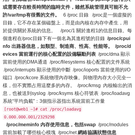
或需要存在較長時間的臨時文件，雖然系統管理員可能不允
許/var/tmp有很舊的文件。
6 /proc 目錄 /proc是一個虛擬的
目錄，它不存在某個磁盤上，而是由內核在內存中產生，用
於提供關於系統的信息。 /proc/1 關於進程1的信息目錄。每
個進程在/proc目錄下有一個名為其進程號的目錄
/proc/cpui
nfo 出路器信息，如類型、制造商、性高、性能等。
/proc/d
evices 當前運行的核心配置的設備驅動列表
/proc/dma 顯示
當前使用的DMA通道 /proc/filesystems 核心配置的文件系統
/proc/interrupts 顯示使用的中斷 /proc/ioports 當前使用的I/O
端口 /proc/kcore 系統物理內存映像。與物理內存大小完全一
樣，但不實際占用這麼多的內存。 /proc/kmsg 內核輸出的消
息，也被送到syslog /proc/ksyms 核心符號表 /proc/loadavg
系統“平均負載”：3個指示器指出系統當前工作量
[root@web1 ~]# cat /proc/loadavg
0.000.000.001/2329298
/proc/meminfo 內存使用信息，包括swap
/proc/modules
當前加載了哪些核心模塊 /proc/net
網絡協議狀態信息