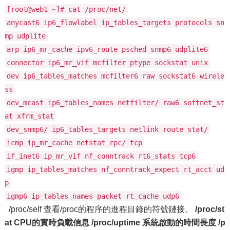
[root@web1 ~]# cat /proc/net/
anycast6 ip6_flowlabel ip_tables_targets protocols sn
mp udplite
arp ip6_mr_cache ipv6_route psched snmp6 udplite6
connector ip6_mr_vif mcfilter ptype sockstat unix
dev ip6_tables_matches mcfilter6 raw sockstat6 wirele
ss
dev_mcast ip6_tables_names netfilter/ raw6 softnet_st
at xfrm_stat
dev_snmp6/ ip6_tables_targets netlink route stat/
icmp ip_mr_cache netstat rpc/ tcp
if_inet6 ip_mr_vif nf_conntrack rt6_stats tcp6
igmp ip_tables_matches nf_conntrack_expect rt_acct ud
p
igmp6 ip_tables_names packet rt_cache udp6
/proc/self 查看/proc的程序的進程目錄的符號鏈接。
/proc/st
at CPU的實時負載信息
/proc/uptime 系統啟動的時間長度
/p