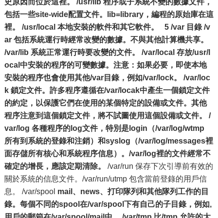
史原因而位於這裡。
/usr/lib 程序或子系統不變的數據文件，
包括一些site-wide配置文件。lib=library，編程的原始庫在這
裡。
/usr/local 本地安裝的軟件和其它軟件。
5 /var 目錄
/v
ar 包括系統運行時經常改變的數據。不與其他計算機共享。
/var/lib 系統正常運行時要改變的文件。
/var/local 存放/usr/l
ocal中安裝的程序的可變數據。注意：如果必要，即使本地
安裝的程序也會使用其他/var目錄，例如/var/lock。
/var/loc
k 鎖定文件。許多程序遵循在/var/locak中產生一個鎖定文件
的約定，以保護它們在使用的某個特定的設備或文件。其他
程序注意到這個鎖定文件，將不試圖使用這個設備或文件。
/
var/log 各種程序的log文件，特別是login（/var/log/wtmp
所有到系統的登錄和注銷）和syslog（/var/log/messages裡
面存儲所有核心和系統程序信息）。/var/log裡的文件經常不
確定的增長，應該定期清除。
/var/run 保存下次引導前有效的
關於系統的信息文件。/var/run/utmp 包含當前登錄的用戶信
息。 /var/spool
mail、news、打印隊列和其他隊列工作的目
錄。每個不同的spool在/var/spool下有自己的子目錄，例如,
用戶的郵箱在/var/spool/mail中。
/var/tmp 比/tmp 允許的大