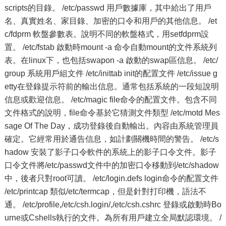
scripts的目錄。 /etc/passwd 用戶數據庫，其中給出了用戶
名、真實姓名、家目錄、加密的口令和用戶的其他信息。 /et
c/fdprm 軟盤參數表。說明不同的軟盤格式，用setfdprm設
置。 /etc/fstab 啟動時mount -a 命令自動mount的文件系統列
表。在linux下，也包括swapon -a 啟動的swap區信息。 /etc/
group 系統用戶組文件 /etc/inittab init的配置文件 /etc/issue g
etty在登錄提示符前的輸出信息。通常包括系統的一段短說明
信息或歡迎信息。 /etc/magic file命令的配置文件。包含不同
文件格式的說明，file命令基於它猜測文件類型 /etc/motd Mes
sage Of The Day，成功登錄後自動輸出。內容由系統管理員
確定。它經常用於通告信息，如計劃關機時間的警告。 /etc/s
hadow 安裝了影子口令軟件的系統上的影子口令文件。影子
口令文件將/etc/passwd文件中的加密口令移動到/etc/shadow
中，後者只對root可讀。 /etc/login.defs login命令的配置文件
/etc/printcap 類似/etc/termcap，但是針對打印機，語法不
通。 /etc/profile,/etc/csh.login/,/etc/csh.cshrc 登錄或啟動時Bo
urne或Cshells執行的文件。為所有用戶建立全局默認環境。 /