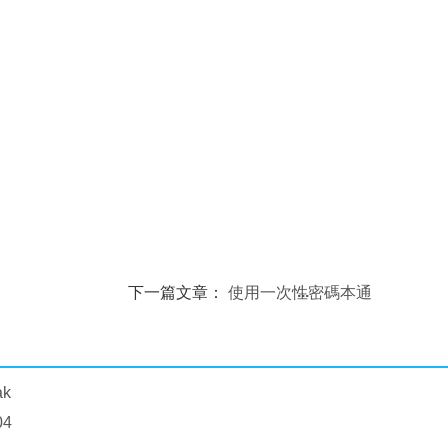
下一篇文章：
使用一次性密碼本通
過 SSH 安全登錄 Linux
ak
04