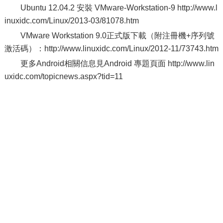
Ubuntu 12.04.2 安裝 VMware-Workstation-9 http://www.l
inuxidc.com/Linux/2013-03/81078.htm
VMware Workstation 9.0正式版下載（附注冊機+序列號
激活碼）：http://www.linuxidc.com/Linux/2012-11/73743.htm
更多Android相關信息見Android 專題頁面 http://www.lin
uxidc.com/topicnews.aspx?tid=11