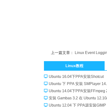
上一篇文章：
Linux Event Loggi
Linux教程
Ubuntu 16.04下PPA安裝Shotcut
Ubuntu 下 PPA 安裝 SMPlayer 14.
Ubuntu 14.04下PPA安裝FFmpeg 2
安裝 Gambas 3.2 在 Ubuntu 12.10/1
Ubuntu 12.04 下 PPA源安裝GIMP 