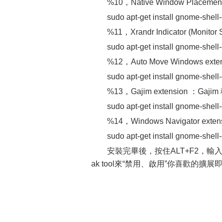
%10，Native Window Placement
sudo apt-get install gnome-shel
%11，Xrandr Indicator (Monito
sudo apt-get install gnome-shell
%12，Auto Move Windows
sudo apt-get install gnome-shel
%13，Gajim extension ：Gaji
sudo apt-get install gnome-shell
%14，Windows Navigator extens
sudo apt-get install gnome-shel
安裝完畢後，按住ALT+F2，輸入“
ak tool來“禁用、啟用”你喜歡的擴展