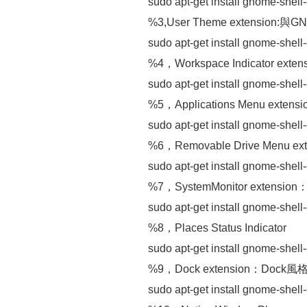
sudo apt-get install gnome-shell
%3,User Theme extension
sudo apt-get install gnome-shel
%4，Workspace Indicator exten
sudo apt-get install gnome-shell
%5，Applications Menu ex
sudo apt-get install gnome-shel
%6，Removable Drive Menu ext
sudo apt-get install gnome-shel
%7，SystemMonitor exten
sudo apt-get install gnome-shel
%8，Places Status Indicator
sudo apt-get install gnome-shel
%9，Dock extension：Do
sudo apt-get install gnome-shell