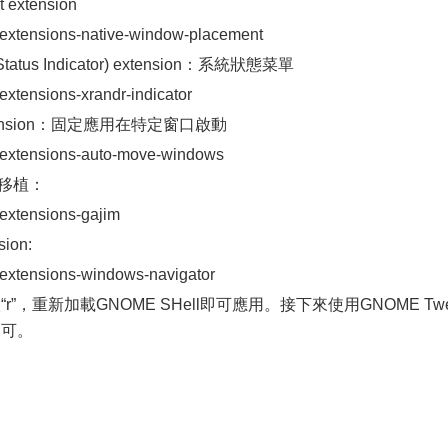
 extension
l-extensions-native-window-placement
r Status Indicator) extension：系統狀態菜單
-extensions-xrandr-indicator
 extension：固定應用在特定窗口啟動
l-extensions-auto-move-windows
m 移植：
-extensions-gajim
ion:
l-extensions-windows-navigator
r”，重新加載GNOME SHell即可應用。接下來使用GNOME Tw
即可。