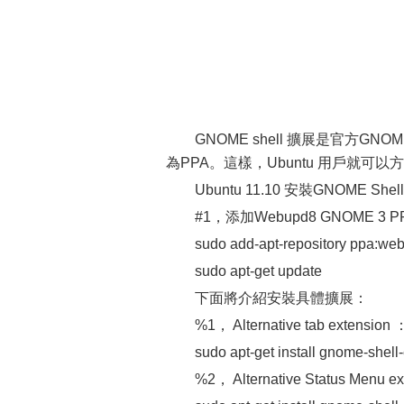
GNOME shell 擴展是官方GNO
為PPA。這樣，Ubuntu 用戶就可以方
Ubuntu 11.10 安裝GNOME Shel
#1，添加Webupd8 GNOME 3 
sudo add-apt-repository ppa:w
sudo apt-get update
下面將介紹安裝具體擴展：
%1， Alternative tab exten
sudo apt-get install gnome-shell
%2， Alternative Status Menu