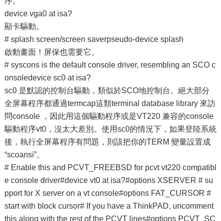
序。
device vga0 at isa?
顯卡驅動。
# splash screen/screen saverpseudo-device splash
啟動畫面！屏保也需要它。
# syscons is the default console driver, resembling an SCO c
onsoledevice sc0 at isa?
sc0 是默認的控制台驅動，類似於SCO地控制台。絕大部分
全屏幕程序都通過termcap這類terminal database library 來訪
問console ，因此用這個驅動程序或是VT220 兼容的console
驅動程序vt0，沒太大差別。使用sc0的情況下，如果登陸系統
後，執行全屏幕程序有問題，則該把你的TERM 變量設置成
“scoansi”。
# Enable this and PCVT_FREEBSD for pcvt vt220 compatibl
e console driver#device vt0 at isa?#options XSERVER # su
pport for X server on a vt console#options FAT_CURSOR #
start with block cursor# If you have a ThinkPAD, uncomment
this along with the rest of the PCVT lines#options PCVT_SC