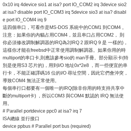
0x10 irq 4device sio1 at isa? port IO_COM2 irq 3device sio2
at isa? disable port IO_COM3 irq 5device sio3 at isa? disabl
e port IO_COM4 irq 9
這四個串口，可看作是MS-DOS 系統中的COM1 到COM4 。
注意：如果你的內貓占用COM4，並且串口占用COM2， 則
你必須修改調制解調器的IRQ為2(IRQ 2 跟IRQ 9 是 一樣的)，
這樣你才能在freebsd中正常使用調制解調器。如果你用的時
multiport的串口卡,則應該參考sio的 man手冊。部分顯示卡(特
別是使用S3 芯片的)，用到I/O 地址0x*2e8 ，而一些便宜的串
行卡，不能正確譯碼16 位的I/O 尋址空間，因此它們會沖突，
導致COM4 無法正常使用。
每個串行口都要有一個唯一的IRQ(除非你用的時支持共享中
斷的multiport卡) ，所以COM3 與COM4 默認的 IRQ 無法使
用。
# Parallel portdevice ppc0 at isa? irq 7
ISA總線 並行接口
device ppbus # Parallel port bus (required)