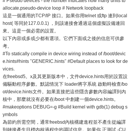
# Pseudo devices - the number indicates how many units to
allocate.pseudo-device loop # Network loopback
這是一個通用的TCP/IP 接口。如果你用telnet 或ftp 連到local
host( 等同於127.0.0.1) ，則該連接會通過這個虛擬設備連回
來。這是一個必需的設置。
以下內容或多或少都有選項。它們下面或之後的信息可供參
考。
#To statically compile in device wiring instead of /boot/devic
e.hints#hints "GENERIC.hints" #Default places to look for de
vices.
在freebsd5。x及其更新版本中，文件device.hints用於設置設
備驅動程序參數。默認情況下 loader將字系統 啟動時檢查/bo
ot/device.hints文件。如果直接把這些隱含參數內容編譯到內
核中，那麼就沒有必要在/boot 中創建一個device.hints。
#makeoptions DEBUG=-g #Build kernel with gdb(1) debug s
ymbols
為節約所需空間，通常freebsd內核構建進程並不產生從編譯
到鏈接產生目標內核過程中的調試信息。如果你 正測試 -CU