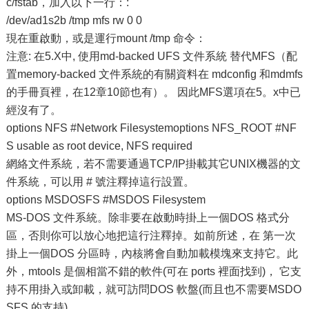
c/fstab，加入以下一行：:
/dev/ad1s2b /tmp mfs rw 0 0
現在重啟動，或是運行mount /tmp 命令：
注意: 在5.X中, 使用md-backed UFS 文件系統 替代MFS（配
置memory-backed 文件系統的有關資料在 mdconfig 和mdmfs
的手冊頁裡，在12章10節也有）。 因此MFS選項在5。x中已
經沒有了。
options NFS #Network Filesystemoptions NFS_ROOT #NF
S usable as root device, NFS required
網絡文件系統，若不需要通過TCP/IP掛載其它UNIX機器的文
件系統，可以用 # 號注釋掉這行設置。
options MSDOSFS #MSDOS Filesystem
MS-DOS 文件系統。除非要在啟動時掛上一個DOS 格式分
區，否則你可以放心地把這行注釋掉。如前所述，在 第一次
掛上一個DOS 分區時，內核將會自動加載模塊來支持它。此
外，mtools 是個相當不錯的軟件(可在 ports 裡面找到)， 它支
持不用掛入或卸載，就可訪問DOS 軟盤(而且也不需要MSDO
SFS 的支持)。