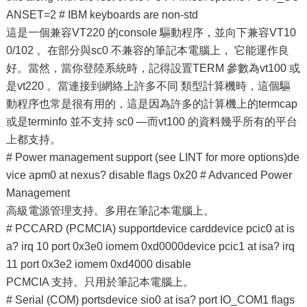
ANSET=2 # IBM keyboards are non-std
這是一個兼容VT220 的console 驅動程序，並向下兼容VT10
0/102 。在部分與sc0 不兼容的筆記本電腦上， 它能運作良
好。當然，當你登陸系統時，記得設置TERM 參數為vt100 或
是vt220 。當連接到網絡上許多不同 類型計算機時，這個驅
動程序也常是很有用的，這是因為許多的計算機上的termcap
或是terminfo 並不支持 sc0 —而vt100 的資料幾乎所有的平台
上都支持。
# Power management support (see LINT for more options)de
vice apm0 at nexus? disable flags 0x20 # Advanced Power
Management
高級電源管理支持。多用在筆記本電腦上。
# PCCARD (PCMCIA) supportdevice carddevice pcic0 at is
a? irq 10 port 0x3e0 iomem 0xd0000device pcic1 at isa? irq
11 port 0x3e2 iomem 0xd4000 disable
PCMCIA 支持。只用於筆記本電腦上。
# Serial (COM) portsdevice sio0 at isa? port IO_COM1 flags