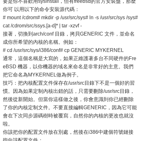
要是你不喜歡用sysinstall，但有freebsd的官方安裝盤，那麼
你可 以用以下的命令安裝源代碼：
# mount /cdrom# mkdir -p /usr/src/sys# ln -s /usr/src/sys /sys#
cat /cdrom/src/ssys.[a-d]* | tar -xzvf -
接著，切換到arch/conf 目錄，拷貝GENERIC 文件，並命名
成你所希望的內核的名稱。例如：
# cd /usr/src/sys/i386/conf# cp GENERIC MYKERNEL
通常，這個名稱是大寫的，如果正維護著多台不同硬件的Fre
eBSD 機器，以你機器的域名來命名是非常好的主意。我們
把它命名為MYKERNEL做為例子。
技巧：把內核配置文件保存在/usr/src目錄下不是一個好的習
慣。因為如果定制內核出錯的話，只需要刪除/usr/src目錄，
然後從新開始。但當你這樣做之後，你會意識到你已經刪除
了你的內核定制文件。不要直接編輯GENERIC，因為它可能
會在下次同步源碼樹時被覆寫，自然你的內核的更改也就沒
啦。
你該把你的配置文件放在別處，然後在i386中建個符號鏈接
指向該配置文件；