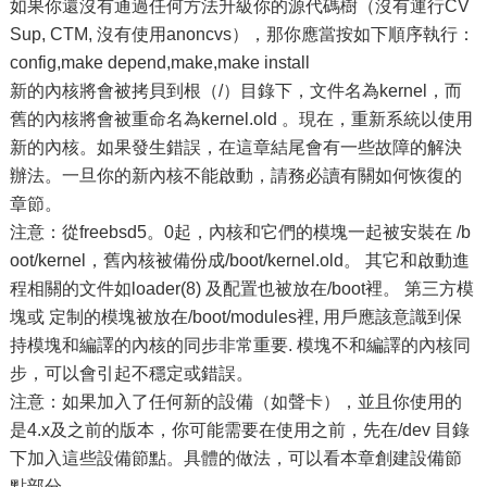
如果你還沒有通過任何方法升級你的源代碼樹（沒有運行CV
Sup, CTM, 沒有使用anoncvs），那你應當按如下順序執行：
config,make depend,make,make install
新的內核將會被拷貝到根（/）目錄下，文件名為kernel，而
舊的內核將會被重命名為kernel.old 。現在，重新系統以使用
新的內核。如果發生錯誤，在這章結尾會有一些故障的解決
辦法。一旦你的新內核不能啟動，請務必讀有關如何恢復的
章節。
注意：從freebsd5。0起，內核和它們的模塊一起被安裝在 /b
oot/kernel，舊內核被備份成/boot/kernel.old。 其它和啟動進
程相關的文件如loader(8) 及配置也被放在/boot裡。 第三方模
塊或 定制的模塊被放在/boot/modules裡, 用戶應該意識到保
持模塊和編譯的內核的同步非常重要. 模塊不和編譯的內核同
步，可以會引起不穩定或錯誤。
注意：如果加入了任何新的設備（如聲卡），並且你使用的
是4.x及之前的版本，你可能需要在使用之前，先在/dev 目錄
下加入這些設備節點。具體的做法，可以看本章創建設備節
點部分。