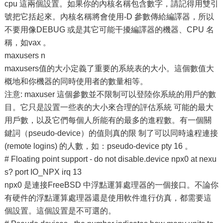
cpu 這兩個設置。如果你的內核名稱包含數字，請記得用雙引
號把它括起來。內核名稱將會使用-D 參數傳給編譯器，所以
不要用像DEBUG 或是其它可能干擾編譯器的機器、CPU 名
稱，如vax 。
maxusers n
maxusers值的大小定義了重要的系統表的大小。這個數值大
概地和你機器的同時使用者的數量相等。
注意: maxuser 這個參數並不限制可以登陸你系統的用戶的數
目。它只是設置一些表的大小來合理的評估系統 可能的最大
用戶數，以及它們每個人所能有的最多的進程數。有一個關
鍵詞（pseudo-device）的值則真的限 制了可以同時遠程連接
(remote logins) 的人數，如：pseudo-device pty 16 。
# Floating point support - do not disable.device npx0 at nexu
s? port IO_NPX irq 13
npx0 是連接FreeBSD 中浮點運算處理器的一個接口。不論你
有硬件的浮點運算處理器還是使用軟件進行仿真，都需要這
個設置。這個設置是不可選的。