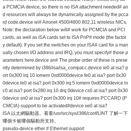
a PCMCIA device, so there is no ISA attachment needed# an
d resources will always be dynamically assigned by the pcca
rd code.device wi# Aironet 4500/4800 802.11 wireless NICs.
Note: the declaration below will# work for PCMCIA and PCI
cards, as well as ISA cards set to ISA PnP# mode (the factor
y default). If you set the switches on your ISA# card for a man
ually chosen I/O address and IRQ, you must specify# those p
arameters here.device an# The probe order of these is prese
ntly determined by i386/isa/isa_compat.c.device ie0 at isa? p
ort 0x300 irq 10 iomem 0xd0000device fe0 at isa? port 0x30
0device le0 at isa? port 0x300 irq 5 iomem 0xd0000device ln
c0 at isa? port 0x280 irq 10 drq 0device cs0 at isa? port 0x30
0device sn0 at isa? port 0x300 irq 10# requires PCCARD (P
CMCIA) support to be activated#device xe0 at isa?
ISA 以太網驅動器。看看/usr/src/sys/i386/conf/LINT 了解一下
哪個卡被哪個驅動所支持。
pseudo-device ether # Ethernet support