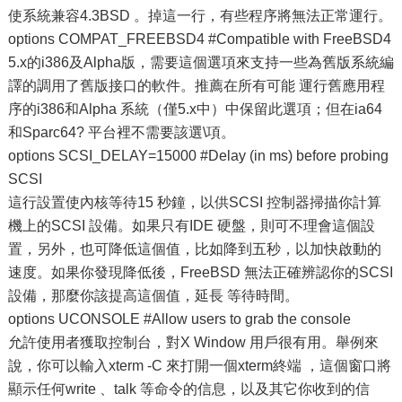
使系統兼容4.3BSD 。掉這一行，有些程序將無法正常運行。
options COMPAT_FREEBSD4 #Compatible with FreeBSD4
5.x的i386及Alpha版，需要這個選項來支持一些為舊版系統編
譯的調用了舊版接口的軟件。推薦在所有可能 運行舊應用程
序的i386和Alpha 系統（僅5.x中）中保留此選項；但在ia64
和Sparc64? 平台裡不需要該選\項。
options SCSI_DELAY=15000 #Delay (in ms) before probing
SCSI
這行設置使內核等待15 秒鐘，以供SCSI 控制器掃描你計算
機上的SCSI 設備。如果只有IDE 硬盤，則可不理會這個設
置，另外，也可降低這個值，比如降到五秒，以加快啟動的
速度。如果你發現降低後，FreeBSD 無法正確辨認你的SCSI
設備，那麼你該提高這個值，延長 等待時間。
options UCONSOLE #Allow users to grab the console
允許使用者獲取控制台，對X Window 用戶很有用。舉例來
說，你可以輸入xterm -C 來打開一個xterm終端 ，這個窗口將
顯示任何write 、talk 等命令的信息，以及其它你收到的信