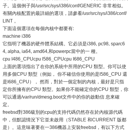
子。這個例子與/usr/src/sys/i386/conf/GENERIC 非常相似。
有關內核配置的最詳細的選項，請參看/usr/src/sys/i386/conf/
LINT 。
下面這個選項在每個內核中都要有:
machine i386
它指明了機器的硬件體系結構。它必須是i386, pc98, sparc6
4, alpha, ia64, amd64,和powerpc當中的一 種。
cpu I486_CPUcpu I586_CPUcpu I686_CPU
上面的選項指出了在你的系統中所用的CPU 類型。你可以使
用多個CPU 類型（例如， 你不確信你使用的是I586_CPU 還
是I686_CPU）， 然而，對於一個定制的內核，最好是只指
定你所擁有的CPU 類型。如果你不能確定你的CPU 類型，你
可以通過/var/run/dmesg.boot文件中的你的啟動信 息來確
定。
freebsd對386級別的cpu的支持代碼仍然存在於內核源代碼
中，但默認情況下它並未啟用（STABLE 和CURRENT 版都
是）。這意味著要在一386機器上安裝freebsd，有以下方式