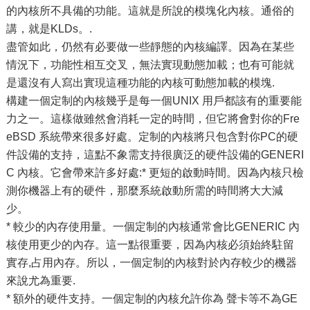
的內核所不具備的功能。這就是所說的模塊化內核。通俗的
講，就是KLDs。.
盡管如此，仍然有必要做一些靜態的內核編譯。因為在某些
情況下，功能性相互交叉，無法實現動態加載；也有可能就
是還沒有人寫出實現這種功能的內核可動態加載的模塊.
構建一個定制的內核幾乎是每一個UNIX 用戶都該有的重要能
力之一。這樣做雖然會消耗一定的時間，但它將會對你的Fre
eBSD 系統帶來很多好處。定制的內核將只包含對你PC的硬
件設備的支持，這點不象需支持很廣泛的硬件設備的GENERI
C 內核。它會帶來許多好處:* 更短的啟動時間。因為內核只檢
測你機器上有的硬件，那麼系統啟動所需的時間將大大減
少。
* 較少的內存使用量。一個定制的內核通常會比GENERIC 內
核使用更少的內存。這一點很重要，因為內核必須始終駐留
實存,占用內存。所以，一個定制的內核對於內存較少的機器
來說尤為重要.
* 額外的硬件支持。一個定制的內核允許你為 聲卡等不為GE