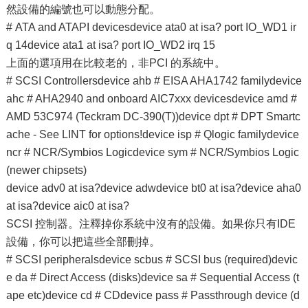
然設備的編號也可以動態分配。
# ATA and ATAPI devicesdevice ata0 at isa? port IO_WD1 ir
q 14device ata1 at isa? port IO_WD2 irq 15
上面的選項用在比較老的，非PCI 的系統中。
# SCSI Controllersdevice ahb # EISA AHA1742 familydevice
ahc # AHA2940 and onboard AIC7xxx devicesdevice amd #
AMD 53C974 (Teckram DC-390(T))device dpt # DPT Smartc
ache - See LINT for options!device isp # Qlogic familydevice
ncr # NCR/Symbios Logicdevice sym # NCR/Symbios Logic
(newer chipsets)
device adv0 at isa?device adwdevice bt0 at isa?device aha0
at isa?device aic0 at isa?
SCSI 控制器。注釋掉你系統中沒有的設備。如果你只有IDE
設備，你可以把這些全部刪掉。
# SCSI peripheralsdevice scbus # SCSI bus (required)devic
e da # Direct Access (disks)device sa # Sequential Access (t
ape etc)device cd # CDdevice pass # Passthrough device (d