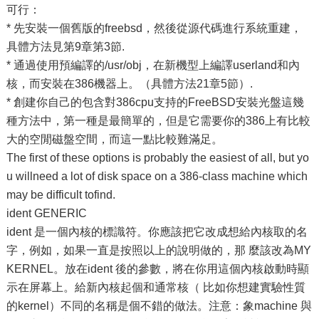
可行：
* 先安裝一個舊版的freebsd，然後從源代碼進行系統重建，
具體方法見第9章第3節.
* 通過使用預編譯的/usr/obj，在新機型上編譯userland和內
核，而安裝在386機器上。（具體方法21章5節）.
* 創建你自己的包含對386cpu支持的FreeBSD安裝光盤這幾
種方法中，第一種是最簡單的，但是它需要你的386上有比較
大的空閒磁盤空間，而這一點比較難滿足。
The first of these options is probably the easiest of all, but yo
u willneed a lot of disk space on a 386-class machine which
may be difficult tofind.
ident GENERIC
ident 是一個內核的標識符。你應該把它改成想給內核取的名
字，例如，如果一直是按照以上的說明做的，那 麼該改為MY
KERNEL。放在ident 後的參數，將在你用這個內核啟動時顯
示在屏幕上。給新內核起個和通常核（ 比如你想建實驗性質
的kernel）不同的名稱是個不錯的做法。注意：象machine 與