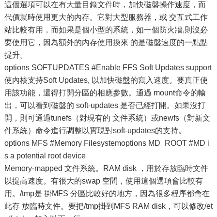
這個選項可以在有大量目錄文件時，加快磁盤操作速度，而
代價就時使用更大的內存。它對大型服務器，或 交互式工作
站比較有用，而如果是個小型的系統，如一個防火牆,則沒必
要使用它，因為額外的內存使用換來 的是磁盤速度的一點點
提升。
options SOFTUPDATES #Enable FFS Soft Updates support
使內核支持Soft Updates, 以加快磁盤的寫入速度。要真正使
用該功能，還得打開分區的相應參數。通過 mount命令的輸
出，可以看到磁盤的 soft-updates 是否已經打開。如果沒打
開，則可通過tunefs（對現有的 文件系統）或newfs（對新文
件系統）命令進行調整以實現對soft-updates的支持。
options MFS #Memory Filesystemoptions MD_ROOT #MD i
s a potential root device
Memory-mapped 文件系統。RAM disk ，用於存放臨時文件
以提高速度。有很大的swap 空間，使用這個選項會比較有
用。/tmp是 掛MFS 分區比較好的地方，因為很多程序都會在
此存 放臨時文件。要把/tmp掛到MFS RAM disk，可以修改/et