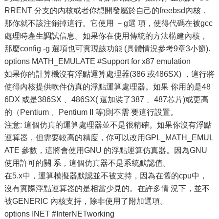
RRENT 分支的內核或者你想開發屬於自己的freebsd內核，
那你就不該注銷掉這行。它使用 －g選 項，使得代碼在被gcc
處理時產生調試信息。如果你在使用傳統的方法構建內核，
那麼config -g 選項也可實現該功能 (具體情況參考9章3小節).
options MATH_EMULATE #Support for x87 emulation
如果你的計算機沒有浮點運算處理器(386 或486SX) ，這行將
使得內核提供軟件仿真的浮點運算處理器。如果 你用的是48
6DX 或是386SX 、486SX( 還加裝了387 、487芯片)或更高
的（Pentium 、Pentium II 等)則不需 要這行設置。
注意: 這個仿真的運算處理器並不是很精確。如果你沒有浮點
運算器，但需要較高的精度，你可以改用GPL_MATH_EMUL
ATE 參數，這將會使用GNU 的浮點運算仿真器。因為GNU
使用許可的關 系，這個仿真器不是系統默認值。
在5.x中，運算模擬器默認並不被支持，因為在舊的cpu中，
沒有實際浮點運算器的是相當少見的。在許多情 況下，並不
被GENERIC 內核支持，除非使用了附加選項。
options INET #InterNETworking