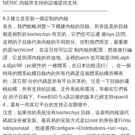
NERIC 內核所支持的設備提供支持.
----------------------------------------------------------------------
9.3 建立並安裝一個定制的內核
首先，我們粗略浏覽一下構建內核的目錄。所有提及的目錄
都是相對於/usr/src/sys 而言的，它們也可以通 過/sys 訪問。
這裡的子目錄代表內核的不同部分。但對我們而言，最重要
的是/arch/conf ，在這兒你可以定 制內核的配置，然後進行編
譯，它是所譯內核的存放地。這裡的arch 也可能是i386,alph
a,或pc98（pc硬件的 一種體系，在日本比較流行） 。在一個
特殊的體系結構目錄內的所有代碼是這個體系結構所獨有
的；其它部 分的代碼是所有平台共享的。注意一下目錄的邏
輯結構，所有支持的設備、文件系統和選項，等都在它們各
自 的子目錄下。FreeBSD 5.x及以後的版本已經支持sparc6
4，還有一些其它平台的支持正在開發中。
注意：如果你的系統沒有/usr/src/sys 目錄，這表明內核源代
碼就沒有被安裝。最容易的安裝方式是以root 的身份運行/sta
nd/sysinstall ，然後選擇configure->Distributions->src->sys。