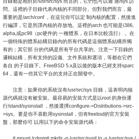
目錄都是相對於/usr/src/sys 而言的，它們也可以通 過/sys 訪
問。這裡的子目錄代表內核的不同部分。但對我們而言，最
重要的是/arch/conf ，在這兒你可以定 制內核的配置，然後進
行編譯，它是所譯內核的存放地。這裡的arch 也可能是i386,
alpha,或pc98（pc硬件的 一種體系，在日本比較流行） 。在
一個特殊的體系結構目錄內的所有代碼是這個體系結構所獨
有的；其它部 分的代碼是所有平台共享的。注意一下目錄的
邏輯結構，所有支持的設備、文件系統和選項，等都在它們
各自 的子目錄下。FreeBSD 5.x及以後的版本已經支持sparc
64，還有一些其它平台的支持正在開發中。
注意：如果你的系統沒有/usr/src/sys 目錄，這表明內核
源代碼就沒有被安裝。最容易的安裝方式是以root 的身份運
行/stand/sysinstall ，然後選擇configure->Distributions->src-
>sys。要是你不喜歡用sysinstall，但有freebsd的官方安裝
盤，那麼你可 以用以下的命令安裝源代碼：
# mount /cdrom# mkdir -p /usr/src/sys# ln -s /usr/src/sys /