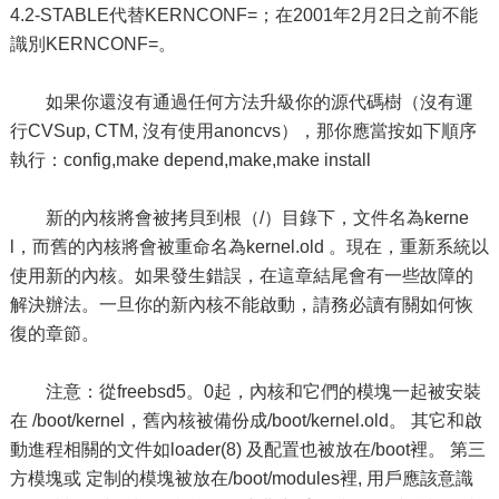
4.2-STABLE代替KERNCONF=；在2001年2月2日之前不能
識別KERNCONF=。
如果你還沒有通過任何方法升級你的源代碼樹（沒有運
行CVSup, CTM, 沒有使用anoncvs），那你應當按如下順序
執行：config,make depend,make,make install
新的內核將會被拷貝到根（/）目錄下，文件名為kerne
l，而舊的內核將會被重命名為kernel.old 。現在，重新系統以
使用新的內核。如果發生錯誤，在這章結尾會有一些故障的
解決辦法。一旦你的新內核不能啟動，請務必讀有關如何恢
復的章節。
注意：從freebsd5。0起，內核和它們的模塊一起被安裝
在 /boot/kernel，舊內核被備份成/boot/kernel.old。 其它和啟
動進程相關的文件如loader(8) 及配置也被放在/boot裡。 第三
方模塊或 定制的模塊被放在/boot/modules裡, 用戶應該意識