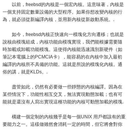
以前，freebsd的內核是一個宏內核。這意味著，內核是
一個支持固定數量設備的大型程序。如果你想改變內核的行
為，就必須從新編譯內核，並用新內核從新啟動系統。.
如今，freebsd內核正快速向一模塊化方向遷移；也就是
說核由模塊組成，內核功能由模塊實現，我們能根據需要隨
時加載或卸載功能模塊。這使得內核能迅速識別新硬件（如
筆記本電腦上的PCMCIA卡），能容易的在內核中加入最初
編譯的內核所不具備的功能。這就是所說的模塊化內核。通
俗的講，就是KLDs。.
盡管如此，仍然有必要做一些靜態的內核編譯。因為在
某些情況下，功能性相互交叉，無法實現動態加載；也有可
能就是還沒有人寫出實現這種功能的內核可動態加載的模塊.
構建一個定制的內核幾乎是每一個UNIX 用戶都該有的重
要能力之一。這樣做雖然會消耗一定的時間，但它將會對你