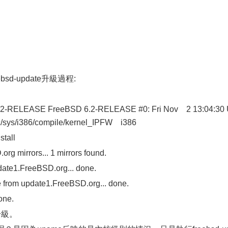
ebsd-update升級過程:
2-RELEASE FreeBSD 6.2-RELEASE #0: Fri Nov 2 13:04:30
sys/i386/compile/kernel_IPFW i386
tall
 mirrors... 1 mirrors found.
te1.FreeBSD.org... done.
rom update1.FreeBSD.org... done.
one.
升級。