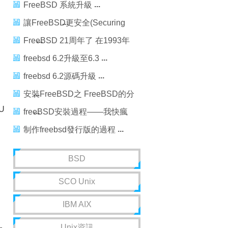
的特點和應用范圍
FreeBSD 系統升級
讓FreeBSD更安全(Securing
FreeBSD)
FreeBSD 21周年了 在1993年
11月2日正式發布了FreeBSD
freebsd 6.2升級至6.3
1.0
freebsd 6.2源碼升級
安裝FreeBSD之 FreeBSD的分
 U
區
freeBSD安裝過程——我快瘋
了
制作freebsd發行版的過程
BSD
SCO Unix
IBM AIX
Unix資訊