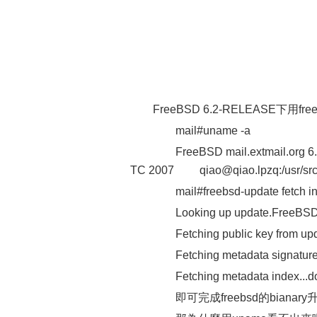
FreeBSD 6.2-RELEASE下用fre
mail#uname -a
FreeBSD mail.extmail.org 6.
TC 2007 qiao@qiao.lpzq:/usr/src/
mail#freebsd-update fetch ins
Looking up update.FreeBSD.org
Fetching public key from upda
Fetching metadata signature f
Fetching metadata index...d
即可完成freebsd的bianary