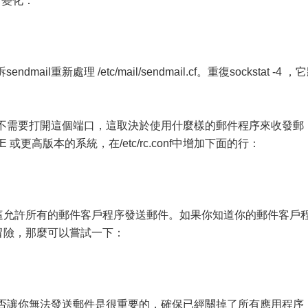
l 變化：
dmail重新處理 /etc/mail/sendmail.cf。重復sockstat -4 ，
能不需要打開這個端口，這取決於使用什麼樣的郵件程序來收發郵
ASE 或更高版本的系統，在/etc/rc.conf中增加下面的行：
alhost，這允許所有的郵件客戶程序發送郵件。如果你知道你的郵件客戶
冒險，那麼可以嘗試一下：
是否讓你無法發送郵件是很重要的，確保已經關掉了所有應用程序