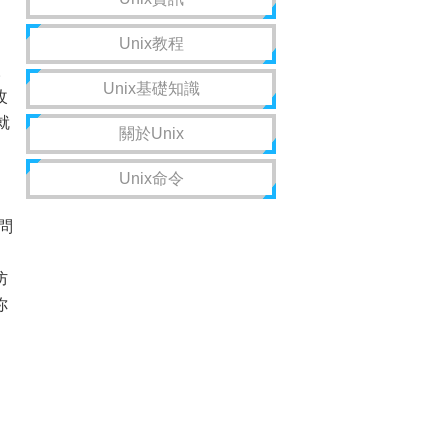
Unix教程
。
Unix基礎知識
改
就
關於Unix
之
Unix命令
問
防
你