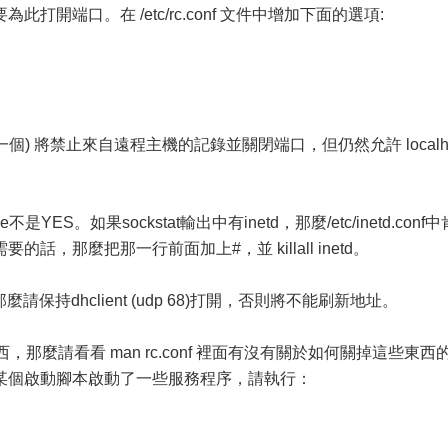
開端口。在 /etc/rc.conf 文件中增加下面的選項:
一個) 將禁止來自遠程主機的記錄並關閉端口，但仍然允許 localh
able不是YES。如果sockstat輸出中有inetd，那麼/etc/inetd.conf中
，那麼把那一行前面加上#，並 killall inetd。
保持dhclient (udp 68)打開，否則將不能刷新地址。
東西，那麼請看看 man rc.conf 裡面有沒有關於如何關掉這些東西
某個啟動腳本啟動了一些服務程序，請執行：