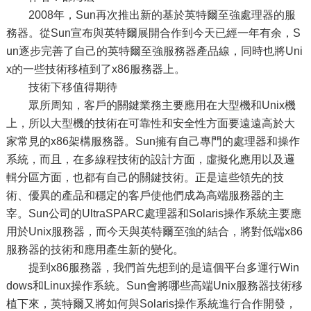
2008年，Sun再次推出新的基於英特爾至強處理器的服
務器。從Sun宣布與英特爾展開合作到今天已經一年有余，S
un逐步完善了自己的英特爾至強服務器產品線，同時也將Uni
x的一些技術移植到了x86服務器上。
技術下移值得期待
眾所周知，客戶的關鍵業務主要應用在大型機和Unix機
上，所以大型機的技術在可靠性和安全性方面要遠遠高於大
家常見的x86架構服務器。Sun擁有自己專門的處理器和操作
系統，而且，在多線程技術的設計方面，虛擬化應用以及邏
輯分區方面，也都有自己的關鍵技術。正是這些領先的技
術、優異的產品和穩定的客戶使他們成為高端服務器的主
宰。Sun公司的UltraSPARC處理器和Solaris操作系統主要應
用於Unix服務器，而今天與英特爾至強的結合，將對低端x86
服務器的技術和應用產生新的變化。
提到x86服務器，我們首先想到的是這個平台多運行Win
dows和Linux操作系統。Sun會將哪些高端Unix服務器技術移
植下來，英特爾又將如何與Solaris操作系統進行合作開發，