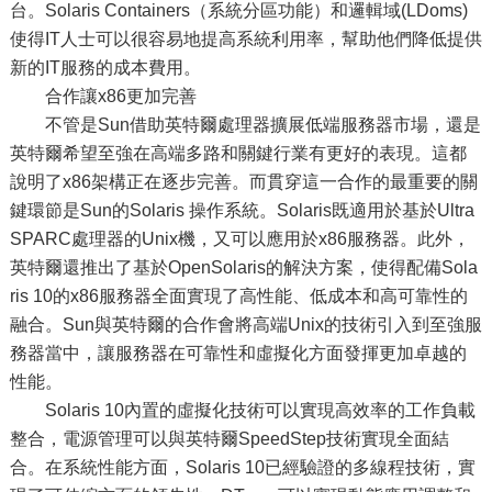
台。Solaris Containers（系統分區功能）和邏輯域(LDoms)
使得IT人士可以很容易地提高系統利用率，幫助他們降低提供
新的IT服務的成本費用。
合作讓x86更加完善
不管是Sun借助英特爾處理器擴展低端服務器市場，還是
英特爾希望至強在高端多路和關鍵行業有更好的表現。這都
說明了x86架構正在逐步完善。而貫穿這一合作的最重要的關
鍵環節是Sun的Solaris 操作系統。Solaris既適用於基於Ultra
SPARC處理器的Unix機，又可以應用於x86服務器。此外，
英特爾還推出了基於OpenSolaris的解決方案，使得配備Sola
ris 10的x86服務器全面實現了高性能、低成本和高可靠性的
融合。Sun與英特爾的合作會將高端Unix的技術引入到至強服
務器當中，讓服務器在可靠性和虛擬化方面發揮更加卓越的
性能。
Solaris 10內置的虛擬化技術可以實現高效率的工作負載
整合，電源管理可以與英特爾SpeedStep技術實現全面結
合。在系統性能方面，Solaris 10已經驗證的多線程技術，實