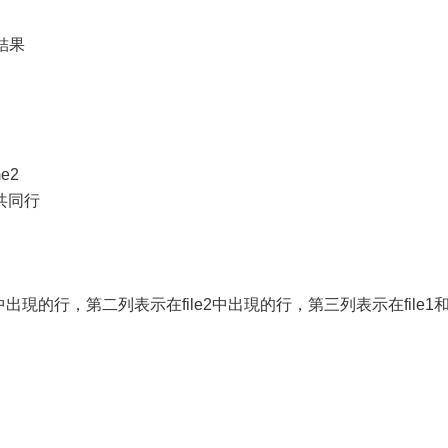
結果
me2
共同行
出現的行，第二列表示在file2中出現的行，第三列表示在file1和f