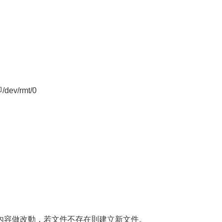
。
v/rmt/0
內容做改動，若文件不存在則建立新文件。