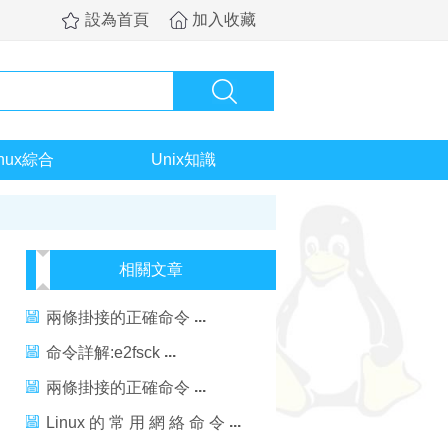
設為首頁
加入收藏
inux綜合
Unix知識
相關文章
兩條掛接的正確命令
命令詳解:e2fsck
兩條掛接的正確命令
Linux 的 常 用 網 絡 命 令