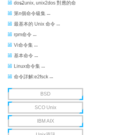
dos2unix, unix2dos 對應的命
令
第n個命令級集
最基本的 Unix 命令
rpm命令
Vi命令集
基本命令
Linux命令集
命令詳解:e2fsck
BSD
SCO Unix
IBM AIX
Unix資訊