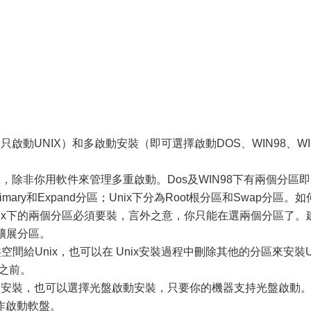
啟動UNIX）和多啟動安裝（即可選擇啟動DOS、WIN98、WI
，除非你用軟件來管理多重啟動。Dos及WIN98下有兩個分區即
為Primary和Expand分區；Unix下分為Root根分區和Swap分區。如
ix下的兩個分區必須要裝，言外之意，你只能在選兩個分區了。
的擴展分區。
空間給Unix，也可以在 Unix安裝過程中刪除其他的分區來安裝U
面之前。
動安裝，也可以選擇光盤啟動安裝，只要你的機器支持光盤啟動
作啟動軟盤。