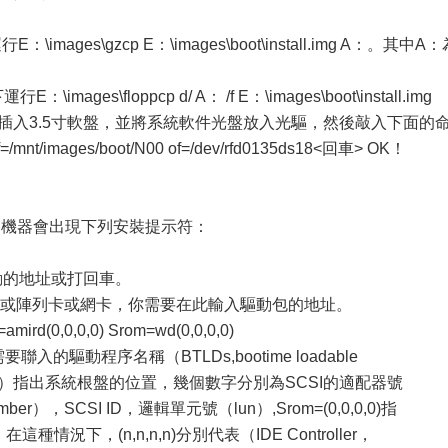
images\gzcp E：\images\boot\install.img A：。其中A
images\floppcp d/ A： /f E：\images\boot\install.img
機器上插入3.5寸軟盤，並將系統軟件光盤放入光驅，然後敲入下面的
f=/mnt/images/boot/N00 of=/dev/rfd0135ds18<回車> OK！
，機器會出現下列安裝提示符：
啟動的地址或打回車。
i卡或陣列卡或網卡，你需要在此輸入驅動包的地址。
=amird(0,0,0,0) Srom=wd(0,0,0,0)
需要聯入的驅動程序名稱（BTLDs,bootime loadable
，0，0，0）指出系統根盤的位置，幾個數字分別為SCSI的適配器號
umber），SCSI ID，邏輯單元號（lun）,Srom=(0,0,0,0)指
種情況下，(n,n,n,n)分別代表（IDE Controller，