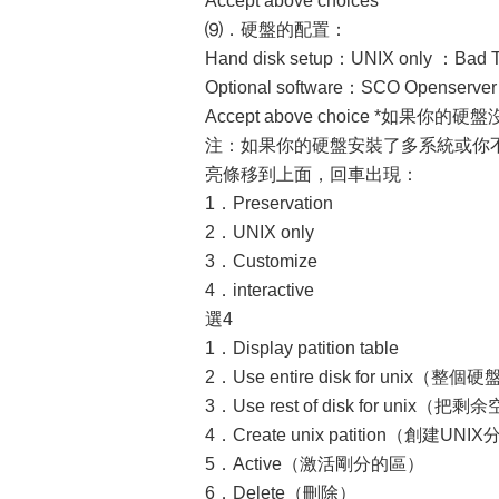
Accept above choices
⑼．硬盤的配置：
Hand disk setup：UNIX only ：Bad T
Optional software：SCO Openserve
Accept above choice *如果
注：如果你的硬盤安裝了多系統或你不
亮條移到上面，回車出現：
1．Preservation
2．UNIX only
3．Customize
4．interactive
選4
1．Display patition table
2．Use entire disk for unix（整
3．Use rest of disk for unix（
4．Create unix patition（創建UNI
5．Active（激活剛分的區）
6．Delete（刪除）