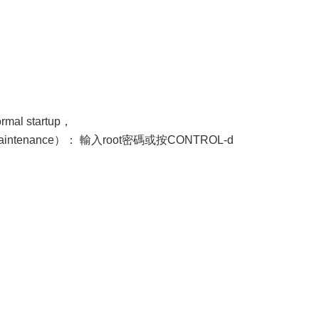
rmal startup，
stem maintenance）： 輸入root密碼或按CONTROL-d