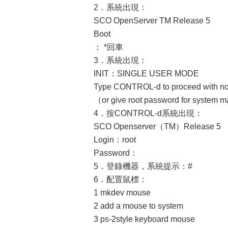
2．系統出現：
SCO OpenServer TM Release 5
Boot
： *回車
3．系統出現：
INIT：SINGLE USER MODE
Type CONTROL-d to proceed with no
（or give root password for sy
4．按CONTROL-d系統出現：
SCO Openserver（TM）Release 5
Login：root
Password：
5．登錄機器，系統提示：#
6．配置鼠標：
1 mkdev mouse
2 add a mouse to system
3 ps-2style keyboard mouse