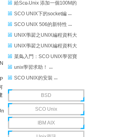
收集二
給Sco Unix 添加一個100M的
軟驅
SCO UNIX下的socket編
SCO UNIX 506的新特性
UNIX學習之UNIX編程資料大
收集二
UNIX學習之UNIX編程資料大
收集一
菜鳥入門：SCO UNIX學習寶
N
典
unix學習求助！
SCO UNIX的安裝
P
何
建
BSD
SCO Unix
n
IBM AIX
。
Unix資訊