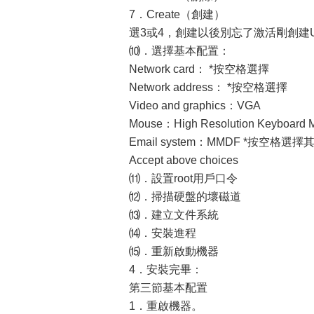
7．Create（創建）
選3或4，創建以後別忘了激活剛創建U
⑽．選擇基本配置：
Network card： *按空格選擇
Network address： *按空格選擇
Video and graphics：VGA
Mouse：High Resolution Keyboa
Email system：MMDF *按空格選擇
Accept above choices
⑾．設置root用戶口令
⑿．掃描硬盤的壞磁道
⒀．建立文件系統
⒁．安裝進程
⒂．重新啟動機器
4．安裝完畢：
第三節基本配置
1．重啟機器。