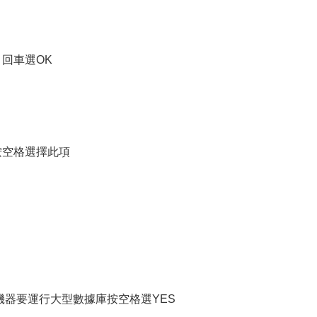
裝）回車選OK
me *按空格選擇此項
*如果你的機器要運行大型數據庫按空格選YES