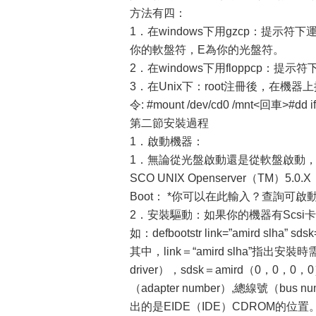
方法有四：
1．在windows下用gzcp：提示符下運行E：\
你的軟盤符，E為你的光盤符。
2．在windows下用floppcp：提示符下運行E：\
3．在Unix下：root注冊後，在
令: #mount /dev/cd0 /mnt<回車>#dd i
第二節安裝過程
1．啟動機器：
1．無論從光盤啟動還是從軟盤啟動
SCO UNIX Openserver（TM）5.0.X
Boot： *你可以在此輸入？查詢可
2．安裝驅動：如果你的機器有Scs
如：defbootstr link=”amird slha” sdsk
其中，link＝“amird slha”指出安裝時
driver），sdsk＝amird（0
（adapter number）,總線號（bus n
出的是EIDE（IDE）CDROM的位置。在這