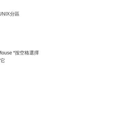
NIX分區
rd Mouse *按空格選擇
其它