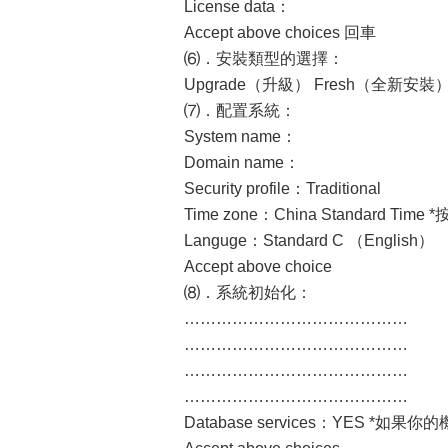
License data：
Accept above choices 回車
⑹．安裝類型的選擇：
Upgrade（升級） Fresh（全新安
⑺．配置系統：
System name：
Domain name：
Security profile：Traditional
Time zone：China Standard Ti
Languge：Standard C （English）
Accept above choice
⑻．系統初始化：
……………………………………
……………………………………
……………………………………
……………………………………
Database services：YES 