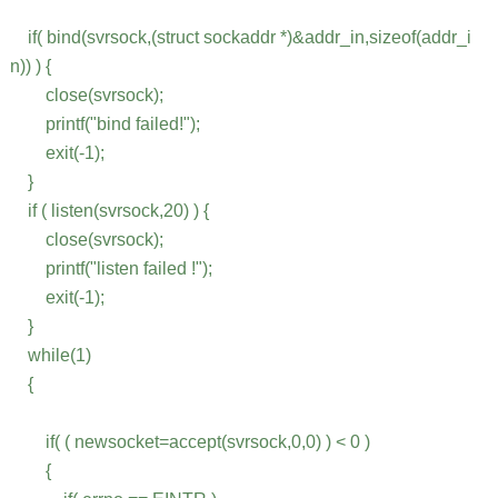
if( bind(svrsock,(struct sockaddr *)&addr_in,sizeof(addr_i
n)) ) {
close(svrsock);
printf("bind failed!");
exit(-1);
}
if ( listen(svrsock,20) ) {
close(svrsock);
printf("listen failed !");
exit(-1);
}
while(1)
{
if( ( newsocket=accept(svrsock,0,0) ) < 0 )
{