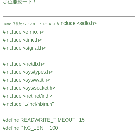
哪位能應一下！
#include <stdio.h>
lixshn
回復於：2003-01-15 12:16:31
#include <errno.h>
#include <time.h>
#include <signal.h>
#include <netdb.h>
#include <sys/types.h>
#include <sys/wait.h>
#include <sys/socket.h>
#include <netinet/in.h>
#include "../incl/hbjm.h"
#define READWRITE_TIMEOUT 15
#define PKG_LEN 100