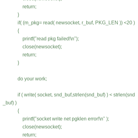
return;
}
if( (m_pkg= read( newsocket, r_buf, PKG_LEN )) <20 )
{
printf("read pkg failed!\n");
close(newsocket);
return;
}
do your work;
if ( write( socket, snd_buf,strlen(snd_buf) ) < strlen(snd
_buf) )
{
printf("socket write net pgklen error!\n" );
close(newsocket);
return;