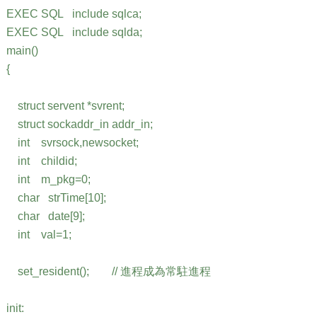
EXEC SQL include sqlca;
EXEC SQL include sqlda;
main()
{
struct servent *svrent;
struct sockaddr_in addr_in;
int svrsock,newsocket;
int childid;
int m_pkg=0;
char strTime[10];
char date[9];
int val=1;
set_resident(); // 進程成為常駐進程
init: