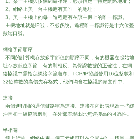
1。某一主機與多個網絡相連，必須指定一特定網絡地址；
2。網絡上美一台主機應有其唯一的地址；
3。美一主機上的每一進程應有在該主機上的唯一標識。
主機地址就是IP啦，不必多說。進程唯一標識符是十六位整
數端口號。
網絡字節順序
不同的計算機存放多字節值的順序不同，有的機器在起始地
址存放低位字節，有的則相反。為保證數據的正確性，在網
絡協議中需指定網絡字節順序。TCP/IP協議使用16位整數和
32位整數的高價先存格式，他們均含在協議的頭文件中。
連接
兩個進程間的通信鏈路稱為連接。連接在內部表現為一些緩
沖區和一組協議機制，在外部表現出比無連接高的可靠性。
半相關
綜上所述，網絡中用一個三元組可以在全局中唯一標是一個