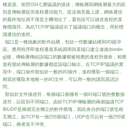
種資源。按照OSI七層協議的描述，傳輸層與網絡層最大的區
別是傳輸層提供進程通信能力。從這個意義上講，網絡通信
的最終地址就不僅是主機地址了，還包括可以描述進程的某
種標識符。為此TCP/IP協議提出了協議端口的概念，用於標
識通信的進程。
端口是一種抽象的軟件結構，包括一些數據結構和I/O緩沖
區。應用程序即進程通過系統調用與某端口建立連接(bindin
g)後，傳輸層傳給該端口的數據都被相應的進程所接收，相應
進程發給傳輸層的數據都從該端口輸出。在TCP/IP協議的實
現中，端口操作類似於一般的I/O操作，進程獲取一個端口，
相當於獲取本地唯一的I/O文件，可以用一般的讀寫原語訪
問。
類似於文件描述符，每個端口都擁有一個叫端口號的整數描
述符，以區別不同端口。由於TCP/IP傳輸層的兩個協議TCP
和UDP是兩個完全獨立的軟件模塊，因此各自的端口號也相
互獨立。如TCP有一個255號端口，UDP也可以有一個255號
端口，兩者並不沖突。