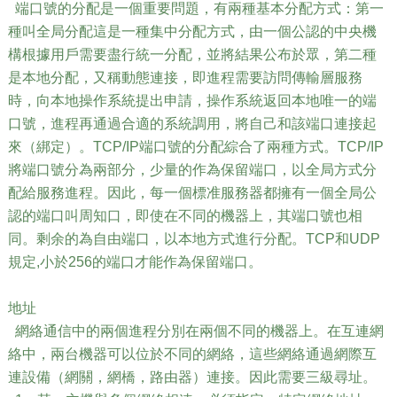
端口號的分配是一個重要問題，有兩種基本分配方式：第一
種叫全局分配這是一種集中分配方式，由一個公認的中央機
構根據用戶需要盡行統一分配，並將結果公布於眾，第二種
是本地分配，又稱動態連接，即進程需要訪問傳輸層服務
時，向本地操作系統提出申請，操作系統返回本地唯一的端
口號，進程再通過合適的系統調用，將自己和該端口連接起
來（綁定）。TCP/IP端口號的分配綜合了兩種方式。TCP/IP
將端口號分為兩部分，少量的作為保留端口，以全局方式分
配給服務進程。因此，每一個標准服務器都擁有一個全局公
認的端口叫周知口，即使在不同的機器上，其端口號也相
同。剩余的為自由端口，以本地方式進行分配。TCP和UDP
規定,小於256的端口才能作為保留端口。
地址
網絡通信中的兩個進程分別在兩個不同的機器上。在互連網
絡中，兩台機器可以位於不同的網絡，這些網絡通過網際互
連設備（網關，網橋，路由器）連接。因此需要三級尋址。