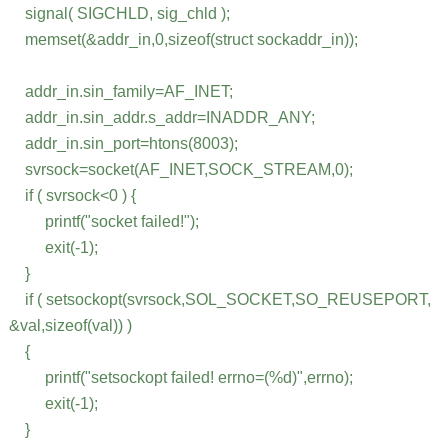
signal( SIGCHLD, sig_chld );
memset(&addr_in,0,sizeof(struct sockaddr_in));
addr_in.sin_family=AF_INET;
addr_in.sin_addr.s_addr=INADDR_ANY;
addr_in.sin_port=htons(8003);
svrsock=socket(AF_INET,SOCK_STREAM,0);
if ( svrsock<0 ) {
printf("socket failed!");
exit(-1);
}
if ( setsockopt(svrsock,SOL_SOCKET,SO_REUSEPORT,
&val,sizeof(val)) )
{
printf("setsockopt failed! errno=(%d)",errno);
exit(-1);
}