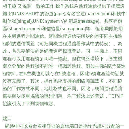
相干擾,又協調一致的工作,操作系統為進程通信提供了相應設
施,如UNIX BSD中的管道(pipe),有名管道(named pipe)和軟中
斷信號(singal),UNIX system V的消息(message)、共享存儲
區(shared memory)和信號量(semaphore)等，但都局限於用
在本機進程之間通信。網間進程通信要解決的是不同主機進
程間的通信問題（可把同機進程通信看作其中的特例）。為
此，首先要解決的是網間進程標識問題。同一主機上，不同
進程可以用進程號(pid)唯一標識。但在網絡環境下，各主機
獨立分配的進程號不能唯一標識該進程。例如主機A賦予某進
程號5，在B主機也可以存在5號進程，因此5號進程這句話就
沒有意義了。其次，操作系統支持的網絡協議眾多，不同協
議的工作方式不同，地址格式也不同。因此，網間進程通信
還要解決多重協議的識別問題。為了解決上述問題，TCP/IP
協議引入了下列幾個概念。
端口
網絡中可以被命名和尋址的通信端口是操作系統可分配的一