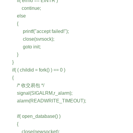
if( errno == EINTR )
continue;
else
{
printf("accept failed!");
close(svrsock);
goto init;
}
}
if( ( childid = fork() ) == 0 )
{
/* 收交易包 */
signal(SIGALRM,r_alarm);
alarm(READWRITE_TIMEOUT);
if( open_database() )
{
close(newsocket);