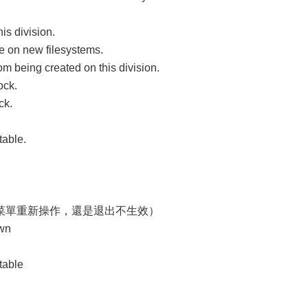
is division.
pe on new filesystems.
om being created on this division.
ock.
ck.
table.
菜單重新操作，還是退出不生效）
own
 table