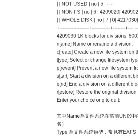
| | NOT USED | no | 5 | -| -|
| | NON FS | no | 6 | 4209020| 420902
| | WHOLE DISK | no | 7 | 0| 4217030|
+-------------------+------------+--------+---+--
4209030 1K blocks for divisions, 800
n[ame] Name or rename a division.
c[reate] Create a new file system on th
t[ype] Select or change filesystem ty
p[revent] Prevent a new file system fr
s[tart] Start a division on a different bl
e[nd] End a division on a different blo
r[estore] Restore the original division 
Enter your choice or q to quit:
其中Name為文件系統在當前UNIX
名）
Type 為文件系統類型，常見有EAFS，