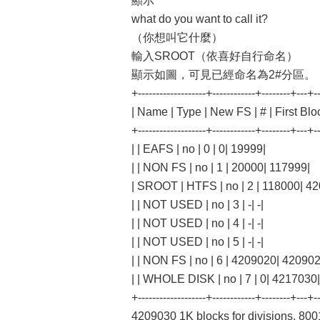
顯示
what do you want to call it?
（你想叫它什麼）
輸入SROOT（依喜好自行命名）
顯示如圖，可見已經命名為2#分區。
+-------------------+------------+--------+---+--
| Name | Type | New FS | # | First Bloc
+-------------------+------------+--------+---+--
| | EAFS | no | 0 | 0| 19999|
| | NON FS | no | 1 | 20000| 117999|
| SROOT | HTFS | no | 2 | 118000| 4
| | NOT USED | no | 3 | -| -|
| | NOT USED | no | 4 | -| -|
| | NOT USED | no | 5 | -| -|
| | NON FS | no | 6 | 4209020| 420902
| | WHOLE DISK | no | 7 | 0| 4217030|
+-------------------+------------+--------+---+--
4209030 1K blocks for divisions, 800