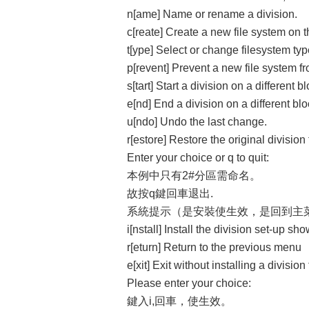
n[ame] Name or rename a division.
c[reate] Create a new file system on th
t[ype] Select or change filesystem ty
p[revent] Prevent a new file system fr
s[tart] Start a division on a different bl
e[nd] End a division on a different blo
u[ndo] Undo the last change.
r[estore] Restore the original division 
Enter your choice or q to quit:
本例中只有2#分區需命名。
故按q鍵回車退出.
系統提示（是安裝使生效，是回到主
i[nstall] Install the division set-up sh
r[eturn] Return to the previous menu
e[xit] Exit without installing a division
Please enter your choice:
鍵入i,回車，使生效。