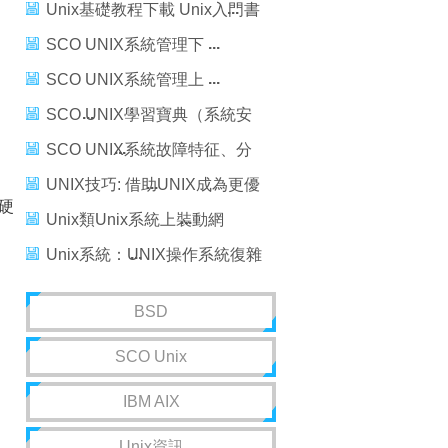
ASP+MSSQL論壇
Unix基礎教程下載 Unix入門書
籍下載【Unix文檔匯總】
SCO UNIX系統管理下
SCO UNIX系統管理上
SCO UNIX學習寶典（系統安
裝）
SCO UNIX系統故障特征、分
析及解決
UNIX技巧: 借助UNIX成為更優
硬
秀的博客 - 利用UNIX的優點來
Unix類Unix系統上裝動網
促進博客創作
ASP+MSSQL論壇
Unix系統：UNIX操作系統復雜
的關機過程
BSD
SCO Unix
IBM AIX
Unix資訊