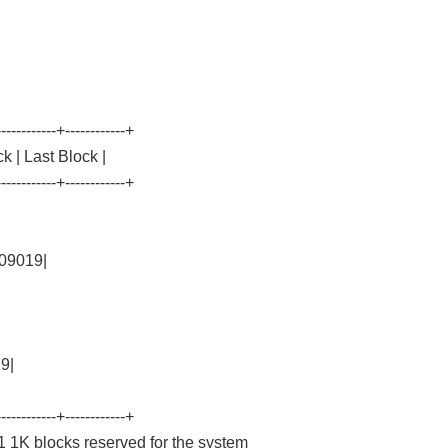
-----------+------------+
k | Last Block |
-----------+------------+
209019|
9|
-----------+------------+
1 1K blocks reserved for the system