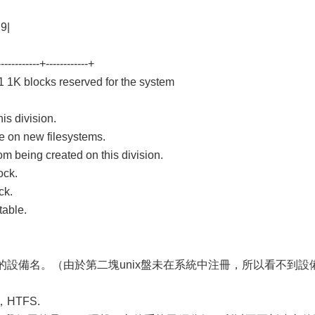
9|
-----------+------------+
1 1K blocks reserved for the system
is division.
pe on new filesystems.
om being created on this division.
ock.
ck.
table.
中的設備名。（由於第二塊unix盤未在系統中注冊，所以看不到設
HTFS.