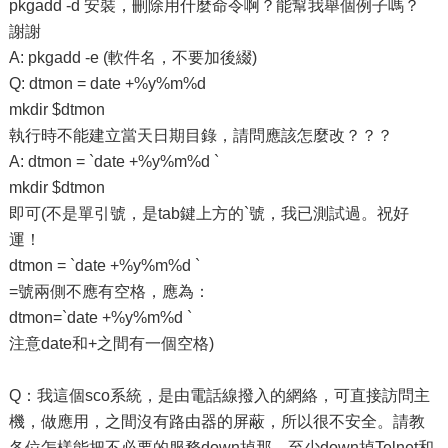
pkgadd -d 安裝，刪除用什麼命令啊？能幫我舉個例子嗎？
謝謝
A: pkgadd -e (軟件名，不要加後綴)
Q: dtmon = date +%y%m%d
mkdir $dtmon
執行時不能建立當天日期目錄，請問應該怎麼改？？？
A: dtmon = `date +%y%m%d `
mkdir $dtmon
即可(不是單引號，是tab鍵上方的`號，我已測試過。祝好
運！
dtmon = `date +%y%m%d `
=號兩側不應有空格，應為：
dtmon=`date +%y%m%d `
注意date和+之間有一個空格)
Q：我這個sco系統，是由電話線撥入的網絡，可直接訪問主
機，做應用，之間沒有路由器的屏蔽，所以很不安全。請教
各位怎樣能把不必要的服務down掉那，至少down掉Telnet和