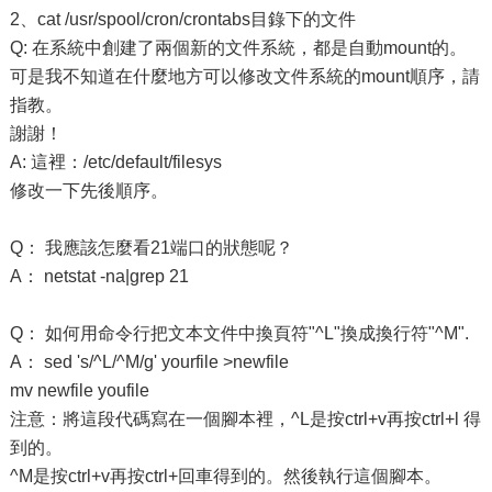
2、cat /usr/spool/cron/crontabs目錄下的文件
Q: 在系統中創建了兩個新的文件系統，都是自動mount的。
可是我不知道在什麼地方可以修改文件系統的mount順序，請
指教。
謝謝！
A: 這裡：/etc/default/filesys
修改一下先後順序。
Q： 我應該怎麼看21端口的狀態呢？
A： netstat -na|grep 21
Q： 如何用命令行把文本文件中換頁符"^L"換成換行符"^M".
A： sed 's/^L/^M/g' yourfile >newfile
mv newfile youfile
注意：將這段代碼寫在一個腳本裡，^L是按ctrl+v再按ctrl+l 得
到的。
^M是按ctrl+v再按ctrl+回車得到的。然後執行這個腳本。