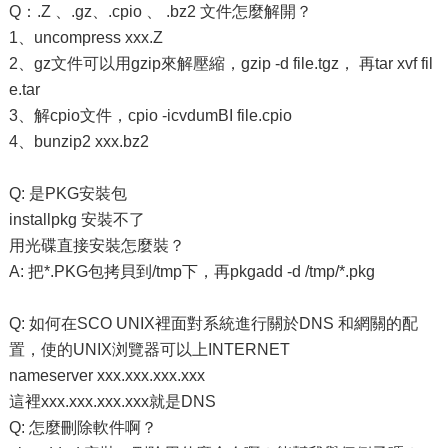
Q：.Z 、.gz、.cpio 、 .bz2 文件怎麼解開？
1、uncompress xxx.Z
2、gz文件可以用gzip來解壓縮，gzip -d file.tgz， 再tar xvf fil
e.tar
3、解cpio文件，cpio -icvdumBI file.cpio
4、bunzip2 xxx.bz2
Q: 是PKG安裝包
installpkg 安裝不了
用光碟直接安裝怎麼裝？
A: 把*.PKG包拷貝到/tmp下，再pkgadd -d /tmp/*.pkg
Q: 如何在SCO UNIX裡面對系統進行關於DNS 和網關的配
置，使的UNIX浏覽器可以上INTERNET
nameserver xxx.xxx.xxx.xxx
這裡xxx.xxx.xxx.xxx就是DNS
Q: 怎麼刪除軟件啊？