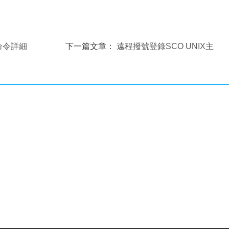
o命令詳細
下一篇文章：
遠程撥號登錄SCO UNIX主
機