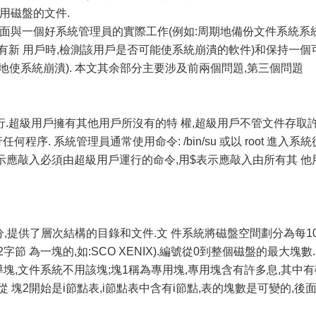
用磁盤的文件.
全方面與一個好系統管理員的實際工作(例如:周期地備份文件系統系
,當有新 用戶時,檢測該用戶是否可能使系統崩潰的軟件)和保持一個
地使系統崩潰). 本文其余部分主要涉及前兩個問題,第三個問題
.超級用戶擁有其他用戶所沒有的特 權,超級用戶不管文件存取
程序. 系統管理員通常使用命令: /bin/su 或以 root 進入系統
表示應敲入必須由超級用戶運行的命令,用$表示應敲入由所有其 他
部分,提供了層次結構的目錄和文件.文 件系統將磁盤空間劃分為每10
12字節 為一塊的,如:SCO XENIX).編號從0到整個磁盤的最大塊數.
塊,文件系統不用該塊;塊1稱為專用塊,專用塊含有許多息,其中有
 塊2開始是i節點表,i節點表中含有i節點,表的塊數是可變的,後