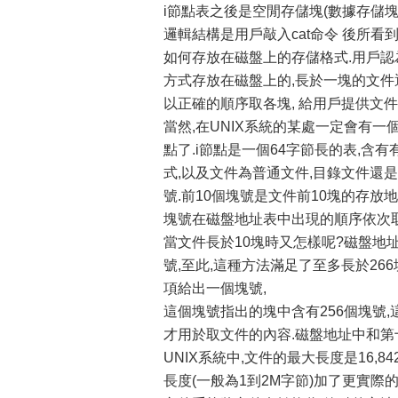
i節點表之後是空閒存儲塊(數據存儲塊
邏輯結構是用戶敲入cat命令 後所
如何存放在磁盤上的存儲格式.用戶認
方式存放在磁盤上的,長於一塊的文件
以正確的順序取各塊, 給用戶提供文件
當然,在UNIX系統的某處一定會有一
點了.i節點是一個64字節長的表,含
式,以及文件為普通文件,目錄文件還是
號.前10個塊號是文件前10塊的存放
塊號在磁盤地址表中出現的順序依次取
當文件長於10塊時又怎樣呢?磁盤地
號,至此,這種方法滿足了至多長於266塊
項給出一個塊號,
這個塊號指出的塊中含有256個塊號,
才用於取文件的內容.磁盤地址中和第
UNIX系統中,文件的最大長度是16,842,
長度(一般為1到2M字節)加了更實