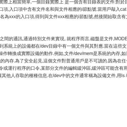
實際上相當簡單.一個目錄實際上 是一個含有目錄表的文件:對於
項,入口項中含有文件名和與文件相應的i節點號.當用戶敲入cat 
名為xxx的入口項,得到與文件xxx相應的i節點號,然後開始取含有
之間的通訊,通過特別文件來實現, 就程序而言,磁盤是文件,MOD
到系統上的設備都在/dev目錄中有一個文件與其對應.當在這些文
/O操作轉換成實際設備的動作.例如,文件/dev/mem是系統的內存,如
統的內存.為了安全起見,這個文件對普通用戶是不可讀的.因為在任
令或運行程序的口令,某部分文件的編輯緩沖區,緩沖區可能含有用
其他人存取的種種信息.在/dev中的文件通常稱為設備文件,用ls /