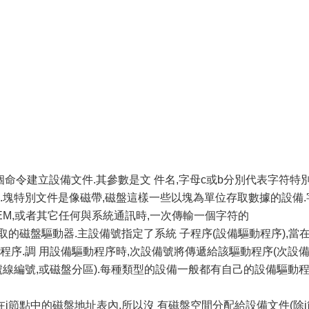
這個命令建立設備文件.其參數是文 件名,字母c或b分別代表字符特
號.塊特別文件是像磁帶,磁盤這樣一些以塊為單位存取數據的設備.
DEM,或者其它任何與系統通訊時,一次傳輸一個字符的
的磁盤驅動器.主設備號指定了系統 子程序(設備驅動程序),當
動程序.調 用設備驅動程序時,次設備號將傳遞給該驅動程序(次設
號線編號,或磁盤分區).每種類型的設備一般都有自己的設備驅動
i節點中的磁盤地址表內,所以沒 有磁盤空間分配給設備文件(除i