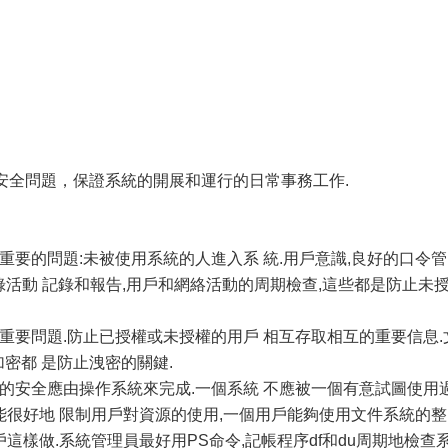
的安全問題，保證系統的開展和運行的日常事務工作.
最重要的問題:未被使用系統的人進入系 統.用戶意識,良好的口令管
錄活動 記錄和報告,用戶和網絡活動的周期檢查,這些都是防止未
個重要問題.防止已授權或未授權的用戶 相互存取相互的重要信息.
加密都 是防止洩密的關鍵.
方面的安全應由操作系統來完成.一個系統 不應被一個有意試圖使用
不能很好地 限制用戶對資源的使用,一個用戶能夠使用文件系統的整
戶這樣做.系統管理員最好用PS命令,記帳程序df和du周期地檢查