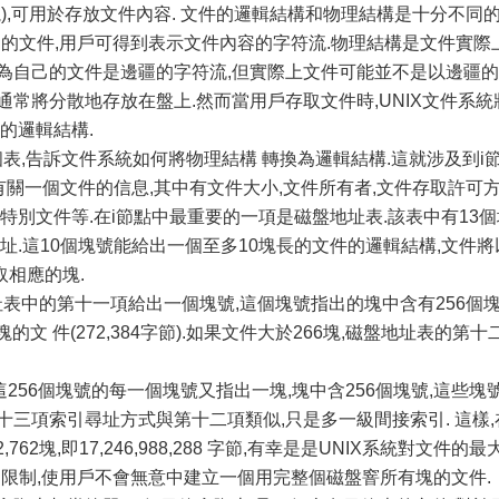
),可用於存放文件內容. 文件的邏輯結構和物理結構是十分不同的
看到的文件,用戶可得到表示文件內容的字符流.物理結構是文件實際
為自己的文件是邊疆的字符流,但實際上文件可能並不是以邊疆的
通常將分散地存放在盤上.然而當用戶存取文件時,UNIX文件系統
的邏輯結構.
個表,告訴文件系統如何將物理結構 轉換為邏輯結構.這就涉及到i
有有關一個文件的信息,其中有文件大小,文件所有者,文件存取許可
特別文件等.在i節點中最重要的一項是磁盤地址表.該表中有13個
地址.這10個塊號能給出一個至多10塊長的文件的邏輯結構,文件將
相應的塊.
址表中的第十一項給出一個塊號,這個塊號指出的塊中含有256個
的文 件(272,384字節).如果文件大於266塊,磁盤地址表的第十
這256個塊號的每一個塊號又指出一塊,塊中含256個塊號,這些塊
十三項索引尋址方式與第十二項類似,只是多一級間接索引. 這樣,
762塊,即17,246,988,288 字節,有幸是是UNIX系統對文件的最
際的限制,使用戶不會無意中建立一個用完整個磁盤窨所有塊的文件.