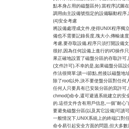
點本身占用的磁盤區外).當程序試圖在
調用由主設備號指定的設備驅動程序,
(4)安全考慮
將設備處理成文件,使得UNIX程序獨
備也不需要記錄長度,塊大小,傳輸速
考慮,要存取設備,程序只須打開設備文
很好,因為任何設備上進行的I/O操作
果正確地設置了磁盤分區的存取許可,
(文件許可).不幸的是,如果磁盤分區
作法很簡單:讀一i節點,然後以磁盤
除了root以外,決不要使盤分區對任
任何人只要具有已安裝分區的寫許可,
chmod()命令,還可避過系統建立的
的.這些文件含有用戶信息,一個"耐心
要避免磁盤分區(以及其它設備)可讀可
一般情況下,UNIX系統上的終端口對任何
命令易引起安全方面的問題,但大多數用