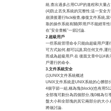
統.查出過多占用CUP的進程和大量占
(4)防止丟失系統的完整性:這一安
崩潰後運行fsck檢查,修復文件系統
靠的操作系統有關(即用戶不能經常性
在"安全查帳"一節討論.
2.超級用戶
一些系統管理命令只能由超級用戶運行
可方式如何,都可以讀,寫任何文件,運行任何
而成為超級用戶.在 後面文章中以#
戶運行的命令.
3.文件系統安全
(1)UNIX文件系統概述
UNIX文件系統是UNIX系統的心髒
4個字節一組,稱為塊(block)(也有用5
全部塊可劃分為四個部分,塊0稱為引導
盤大小和全部塊的其它兩部分的大小.從
將做討論.