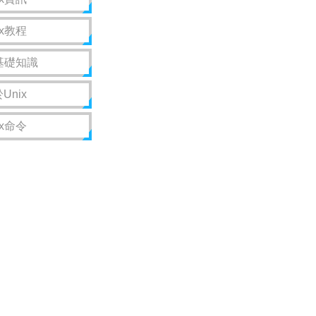
ix教程
x基礎知識
Unix
ix命令